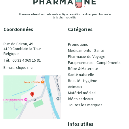
Pharmaone.be est le site de vente en ligne de médicaments et parapharmacie
de la pharmacie Bia
Coordonnées
Catégories
Rue de Fairon, 49
Promotions
4180 Comblain-la-Tour
Médicaments - Santé
Belgique
Pharmacie de Voyage
Tél. : 00 32 4 369 15 91
Parapharmacie - Compléments
E-mail :
cliquez-ici
Bébé & Maternité
Santé naturelle
Beauté - Hygiène
Animaux
Matériel médical
idées cadeaux
Toutes les marques
Infos utiles