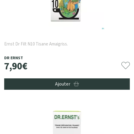
Ernst Dr Filt N10 Tisane Amaigriss.
DR ERNST
7
,
90
€
Ajouter