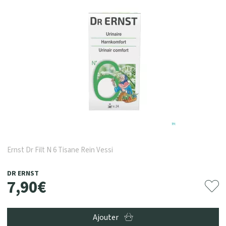
Ernst Dr Filt N 6 Tisane Rein Vessi
DR ERNST
7
,
90
€
Ajouter