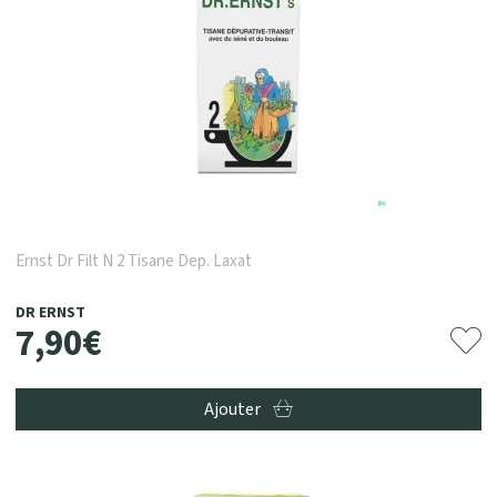
Ernst Dr Filt N 2 Tisane Dep. Laxat
DR ERNST
7
,
90
€
Ajouter