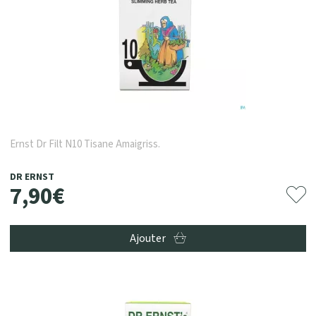
Ernst Dr Filt N10 Tisane Amaigriss.
DR ERNST
7
,
90
€
Ajouter