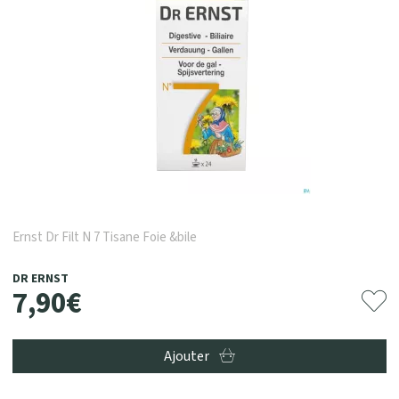
Ernst Dr Filt N 7 Tisane Foie &bile
DR ERNST
7
,
90
€
Ajouter