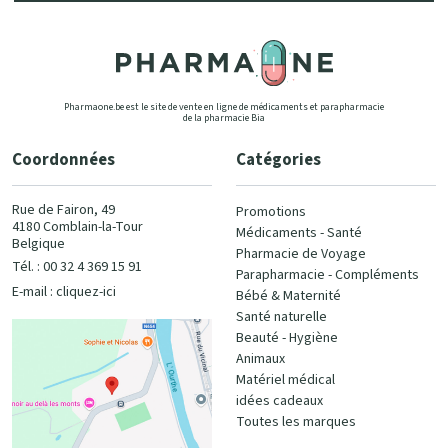
Pharmaone.be est le site de vente en ligne de médicaments et parapharmacie
de la pharmacie Bia
Coordonnées
Catégories
Rue de Fairon, 49
Promotions
4180 Comblain-la-Tour
Médicaments - Santé
Belgique
Pharmacie de Voyage
Tél. : 00 32 4 369 15 91
Parapharmacie - Compléments
E-mail :
cliquez-ici
Bébé & Maternité
Santé naturelle
Beauté - Hygiène
Animaux
Matériel médical
idées cadeaux
Toutes les marques