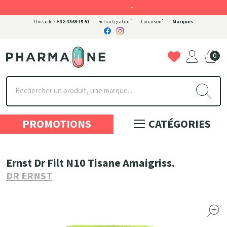
-
*
*
Une aide ?
+32 4 369 15 91
Retrait gratuit
Livraison
Marques
0
Pharmaone Votre pharmacie en ligne à votre service
PROMOTIONS
CATÉGORIES
Ernst Dr Filt N10 Tisane Amaigriss.
DR ERNST