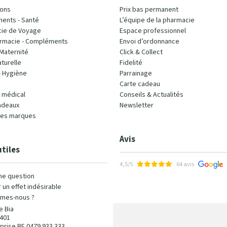
ons
Prix bas permanent
ents - Santé
L’équipe de la pharmacie
ie de Voyage
Espace professionnel
rmacie - Compléments
Envoi d’ordonnance
Maternité
Click & Collect
turelle
Fidelité
- Hygiène
Parrainage
Carte cadeau
l médical
Conseils & Actualités
adeaux
Newsletter
les marques
Avis
utiles
4,5/5
64 avis
ne question
 un effet indésirable
mes-nous ?
e Bia
401
prise BE 0479 933 333