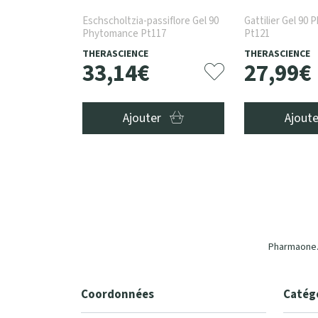
Eschscholtzia-passiflore Gel 90
Gattilier Gel 90
Phytomance Pt117
Pt121
THERASCIENCE
THERASCIENCE
33
,
14
€
27
,
99
€
Ajouter
Ajout
Pharmaone.b
Coordonnées
Catég