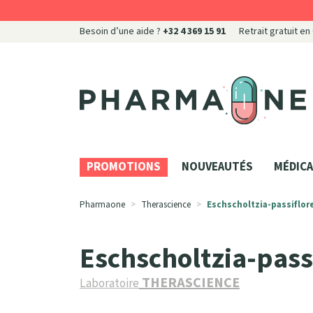
Besoin d’une aide ?
+32 4 369 15 91
Retrait gratuit en
Pharmaone Votre pharmacie en ligne à votre servi
PROMOTIONS
NOUVEAUTÉS
MÉDICA
Pharmaone
Therascience
Eschscholtzia-passiflor
Eschscholtzia-pass
THERASCIENCE
Laboratoire