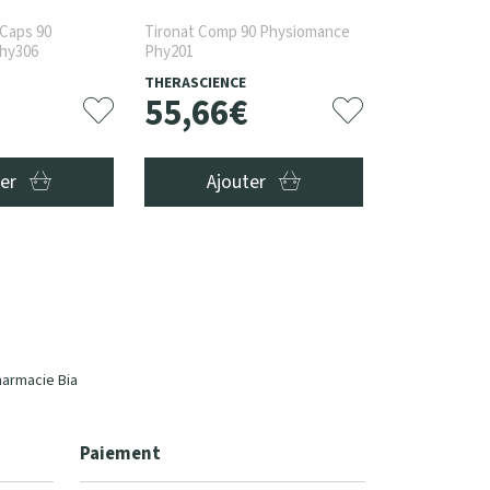
 Caps 90
Tironat Comp 90 Physiomance
hy306
Phy201
THERASCIENCE
55
,
66
€
ter
Ajouter
harmacie Bia
Paiement