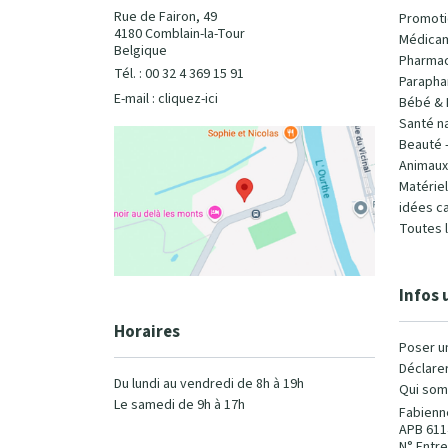
Rue de Fairon, 49
Promoti
4180 Comblain-la-Tour
Médicam
Belgique
Pharmac
Tél. : 00 32 4 369 15 91
Parapha
E-mail :
cliquez-ici
Bébé & 
Santé na
Beauté 
Animaux
Matérie
idées c
Toutes 
Infos 
Horaires
Poser u
Déclarer
Du lundi au vendredi de 8h à 19h
Qui som
Le samedi de 9h à 17h
Fabienn
APB 611
N° Entre