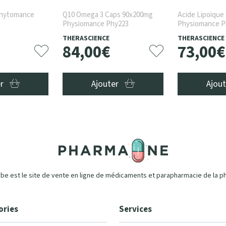
 Phytomance
Q10 Omega 3 Caps 90x200mg
Acide Lipoique
Physiomance Phy223
Physiomance P
THERASCIENCE
THERASCIENCE
84
,
00
€
73
,
00
€
er
Ajouter
Ajou
e est le site de vente en ligne de médicaments et parapharmacie de la p
ories
Services