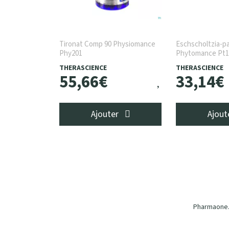
Tironat Comp 90 Physiomance
Eschscholtzia-pa
Phy201
Phytomance Pt1
THERASCIENCE
THERASCIENCE
55
,
66
€
33
,
14
€
Ajouter
Ajout
Pharmaone.b