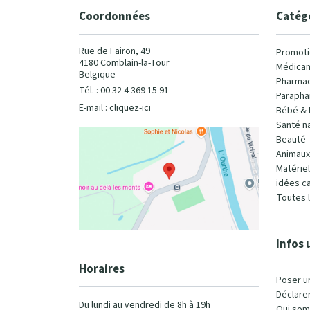
Coordonnées
Catég
Rue de Fairon, 49
Promoti
4180 Comblain-la-Tour
Médicam
Belgique
Pharmac
Tél. : 00 32 4 369 15 91
Parapha
E-mail :
cliquez-ici
Bébé & 
Santé na
Beauté 
Animaux
Matérie
idées c
Toutes 
Infos 
Horaires
Poser u
Déclarer
Du lundi au vendredi de 8h à 19h
Qui som