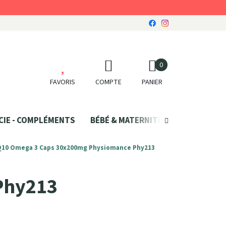
0
FAVORIS
COMPTE
PANIER
CIE - COMPLÉMENTS
BÉBÉ & MATERNITÉ
SANTÉ NATU
Q10 Omega 3 Caps 30x200mg Physiomance Phy213
Phy213