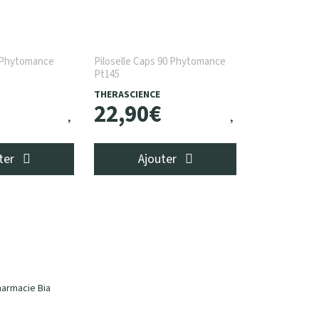
0 Phytomance
Piloselle Caps 90 Phytomance
Pt145
THERASCIENCE
22
,
90
€
ter
Ajouter
harmacie Bia