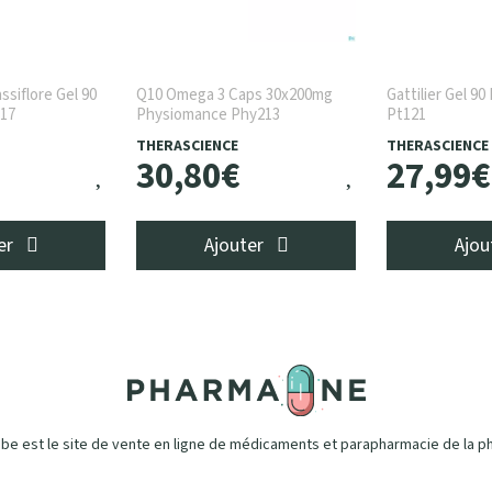
ssiflore Gel 90
Q10 Omega 3 Caps 30x200mg
Gattilier Gel 9
17
Physiomance Phy213
Pt121
THERASCIENCE
THERASCIENCE
30
,
80
€
27
,
99
€
er
Ajouter
Ajou
e est le site de vente en ligne de médicaments et parapharmacie de la p