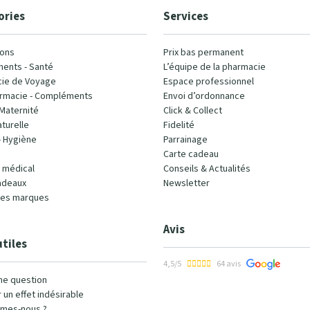
ories
Services
ons
Prix bas permanent
ents - Santé
L’équipe de la pharmacie
ie de Voyage
Espace professionnel
rmacie - Compléments
Envoi d’ordonnance
Maternité
Click & Collect
turelle
Fidelité
- Hygiène
Parrainage
Carte cadeau
l médical
Conseils & Actualités
adeaux
Newsletter
les marques
Avis
utiles
4,5/5
64 avis
ne question
 un effet indésirable
mes-nous ?