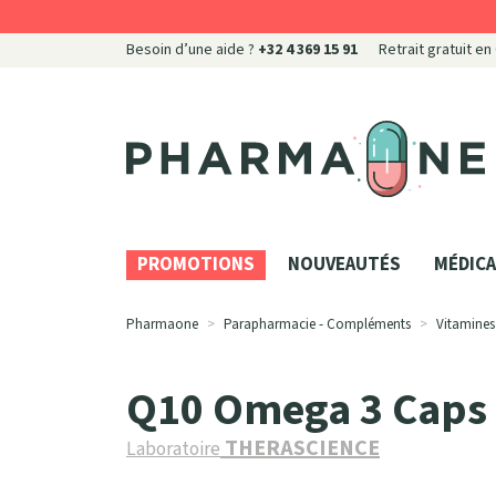
Besoin d’une aide ?
+32 4 369 15 91
Retrait gratuit en
Pharmaone Votre pharmacie en ligne à votre servi
PROMOTIONS
NOUVEAUTÉS
MÉDICA
Pharmaone
Parapharmacie - Compléments
Vitamines
Q10 Omega 3 Caps
THERASCIENCE
Laboratoire