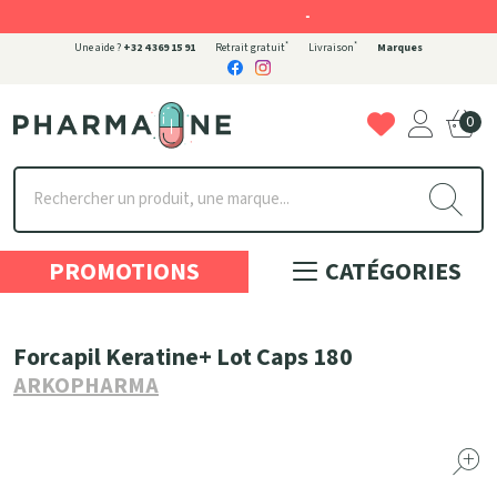
-
*
*
Une aide ?
+32 4 369 15 91
Retrait gratuit
Livraison
Marques
0
Pharmaone Votre pharmacie en ligne à votre service
PROMOTIONS
CATÉGORIES
Forcapil Keratine+ Lot Caps 180
ARKOPHARMA