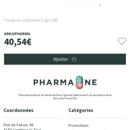
Forderma Hydratant Caps 180
ARKOPHARMA
40
,
54
€
Ajouter
Pharmaone.be est le site de vente en ligne de médicaments et parapharmacie
de la pharmacie Bia
Coordonnées
Catégories
Rue de Fairon, 49
Promotions