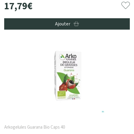
17
,
79
€
Ajouter
Arkogelules Guarana Bio Caps 40