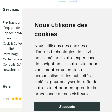
Services
Paiement
Prix bas permanent
Nous utilisons des
L’équipe de la pharmacie
100% sécurisé
cookies
Espace professionnel
Envoi d’ordonnance
Click & Collect
Nous utilisons des cookies et
Fidelité
d'autres technologies de suivi
Parrainage
pour améliorer votre expérience
Carte cadeau
Retrait et livraison
de navigation sur notre site, pour
Conseils & Actualités
vous montrer un contenu
Newsletter
Retrait en Click & Collect
personnalisé et des publicités
Livraison à domicile
ciblées, pour analyser le trafic de
Livraison en Point Relais
Avis
notre site et pour comprendre la
provenance de nos visiteurs.
4,5/5
J'accepte