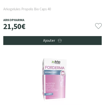
Arkogelules Propolis Bio Caps 40
ARKOPHARMA
21
,
50
€
Ajouter