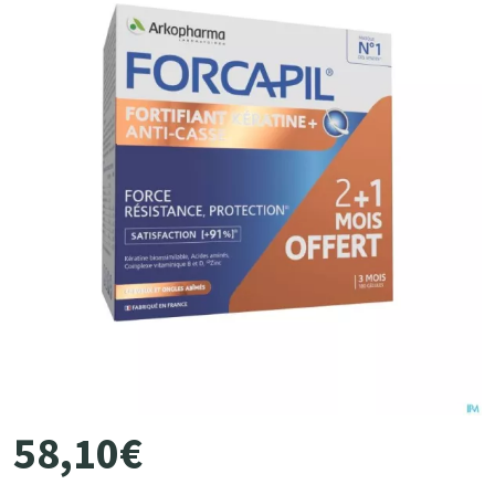
58
,
10
€