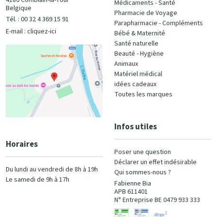
4180 Comblain-la-Tour
Médicaments - Santé
Belgique
Pharmacie de Voyage
Tél. : 00 32 4 369 15 91
Parapharmacie - Compléments
E-mail :
cliquez-ici
Bébé & Maternité
Santé naturelle
Beauté - Hygiène
Animaux
Matériel médical
idées cadeaux
Toutes les marques
Infos utiles
Horaires
Poser une question
Déclarer un effet indésirable
Du lundi au vendredi de 8h à 19h
Qui sommes-nous ?
Le samedi de 9h à 17h
Fabienne Bia
APB 611401
N° Entreprise BE 0479 933 333