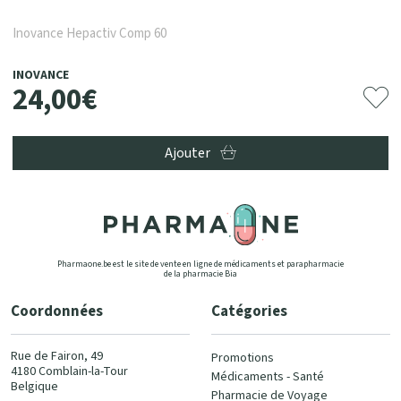
Inovance Hepactiv Comp 60
INOVANCE
24
,
00
€
Ajouter
Pharmaone.be est le site de vente en ligne de médicaments et parapharmacie
de la pharmacie Bia
Coordonnées
Catégories
Rue de Fairon, 49
Promotions
4180 Comblain-la-Tour
Médicaments - Santé
Belgique
Pharmacie de Voyage