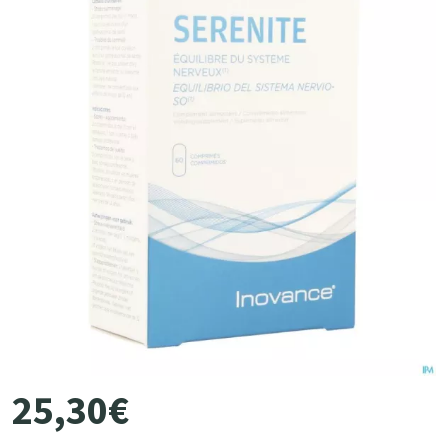
25
,
30
€