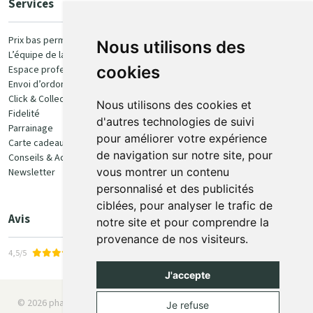
Services
Paiement
Prix bas permanent
Nous utilisons des
L’équipe de la pharmacie
100% sécurisé
cookies
Espace professionnel
Envoi d’ordonnance
Click & Collect
Nous utilisons des cookies et
Fidelité
d'autres technologies de suivi
Parrainage
pour améliorer votre expérience
Carte cadeau
Retrait et livraison
de navigation sur notre site, pour
Conseils & Actualités
vous montrer un contenu
Newsletter
Retrait en Click & Collect
personnalisé et des publicités
Livraison à domicile
ciblées, pour analyser le trafic de
Livraison en Point Relais
Avis
notre site et pour comprendre la
provenance de nos visiteurs.
4,5/5
J'accepte
© 2026 pharmaone.be
Tous droits réservés
Mentions légales
Je refuse