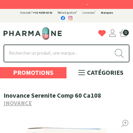
-
*
*
Une aide ?
+32 4 369 15 91
Retrait gratuit
Livraison
Marques
0
Pharmaone Votre pharmacie en ligne à votre service
PROMOTIONS
CATÉGORIES
Inovance Serenite Comp 60 Ca108
INOVANCE