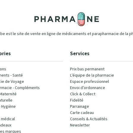
e est le site de vente en ligne de médicaments et parapharmacie de la p
ories
Services
ons
Prix bas permanent
ents - Santé
L’équipe de la pharmacie
ie de Voyage
Espace professionnel
rmacie - Compléments
Envoi d’ordonnance
Maternité
Click & Collect
turelle
Fidelité
- Hygiène
Parrainage
Carte cadeau
l médical
Conseils & Actualités
adeaux
Newsletter
les marques