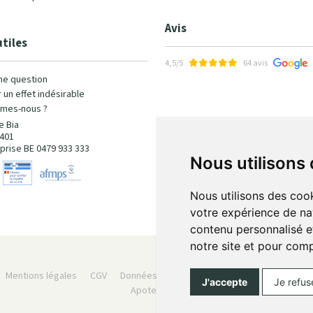
Avis
utiles
4,5/5
64 avis
ne question
 un effet indésirable
mes-nous ?
e Bia
401
prise BE 0479 933 333
Nous utilisons
Nous utilisons des cook
votre expérience de na
contenu personnalisé et
notre site et pour com
Mentions légales
CGV
Données personnelles
Cookies
Préféren
J'accepte
Je refus
Apotekisto