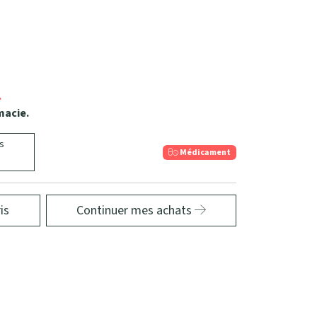
.
macie.
s
Médicament
is
Continuer mes achats