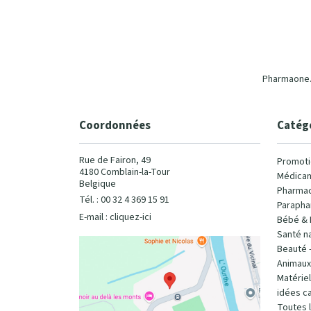
Pharmaone.b
Coordonnées
Catég
Rue de Fairon, 49
Promoti
4180 Comblain-la-Tour
Médicam
Belgique
Pharmac
Tél. : 00 32 4 369 15 91
Parapha
E-mail :
cliquez-ici
Bébé & 
Santé na
Beauté 
Animaux
Matérie
idées c
Toutes 