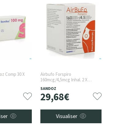
oz Comp 30 X
Airbufo Forspiro
160mcg/4,5mcg Inhal. 2 X
60dose
SANDOZ
29
,
68
€
iser
Visualiser