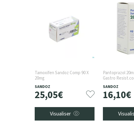
Tamoxifen Sandoz Comp 90 X
Pantoprazol 20
20mg
Gastro Resist.c
SANDOZ
SANDOZ
25
,
05
€
16
,
10
€
Visualiser
Visuali