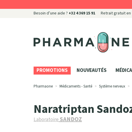
Besoin d’une aide ?
+32 4 369 15 91
Retrait gratuit en
Pharmaone Votre pharmacie en ligne à votre servi
PROMOTIONS
NOUVEAUTÉS
MÉDICA
Pharmaone
Médicaments - Santé
Système nerveux
Naratriptan Sando
SANDOZ
Laboratoire