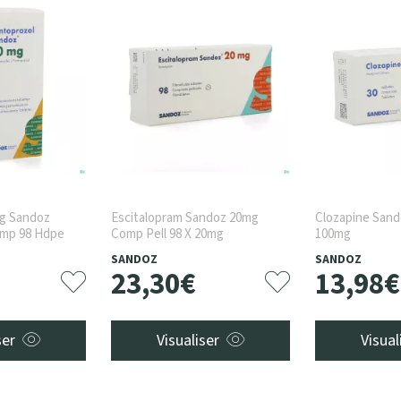
mg Sandoz
Escitalopram Sandoz 20mg
Clozapine Sand
omp 98 Hdpe
Comp Pell 98 X 20mg
100mg
SANDOZ
SANDOZ
23
,
30
€
13
,
98
€
ser
Visualiser
Visual