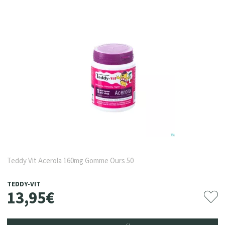
Teddy Vit Acerola 160mg Gomme Ours 50
TEDDY-VIT
13
,
95
€