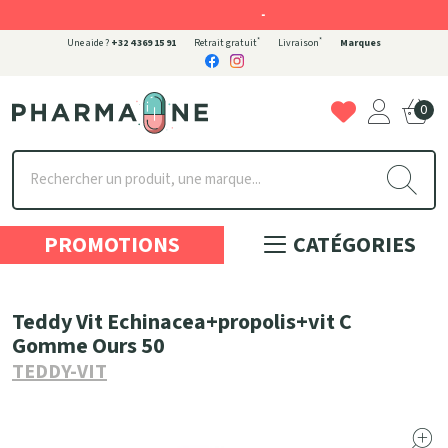
-
*
*
Une aide ?
+32 4 369 15 91
Retrait gratuit
Livraison
Marques
0
Pharmaone Votre pharmacie en ligne à votre service
PROMOTIONS
CATÉGORIES
Teddy Vit Echinacea+propolis+vit C
Gomme Ours 50
TEDDY-VIT