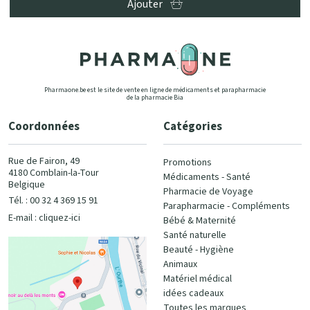
Ajouter
Pharmaone.be est le site de vente en ligne de médicaments et parapharmacie
de la pharmacie Bia
Coordonnées
Catégories
Rue de Fairon, 49
Promotions
4180 Comblain-la-Tour
Médicaments - Santé
Belgique
Pharmacie de Voyage
Tél. : 00 32 4 369 15 91
Parapharmacie - Compléments
E-mail :
cliquez-ici
Bébé & Maternité
Santé naturelle
Beauté - Hygiène
Animaux
Matériel médical
idées cadeaux
Toutes les marques