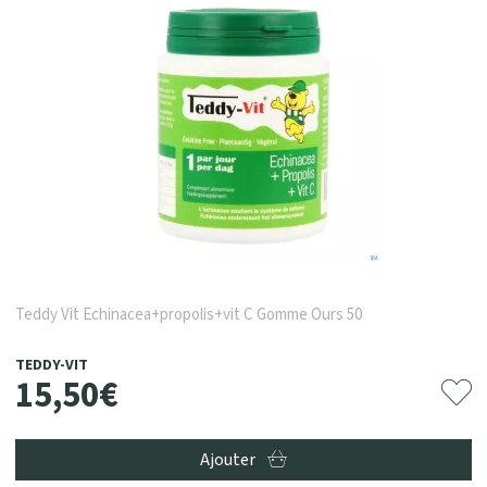
Teddy Vit Echinacea+propolis+vit C Gomme Ours 50
TEDDY-VIT
15
,
50
€
Ajouter