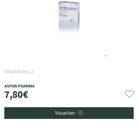
Emla Patches 2
ASPEN PHARMA
7
,
80
€
Visualiser