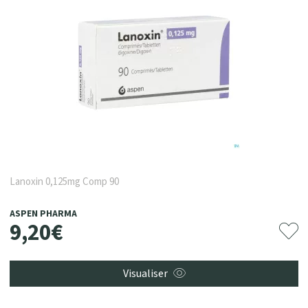
Lanoxin 0,125mg Comp 90
ASPEN PHARMA
9
,
20
€
Visualiser