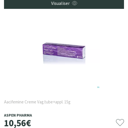
Visualiser
Aacifemine Creme Vag.tube+appl. 15g
ASPEN PHARMA
10
,
56
€