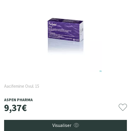
Aacifemine Ovul. 15
ASPEN PHARMA
9
,
37
€
Visualiser