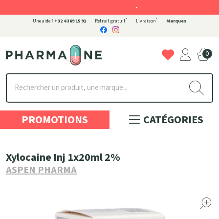
-
*
*
Une aide ?
+32 4 369 15 91
Retrait gratuit
Livraison
Marques
0
Pharmaone Votre pharmacie en ligne à votre service
PROMOTIONS
CATÉGORIES
Xylocaine Inj 1x20ml 2%
ASPEN PHARMA