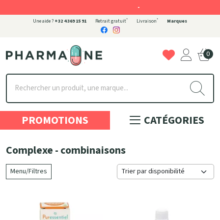
-
*
*
Une aide ?
+32 4 369 15 91
Retrait gratuit
Livraison
Marques
0
Pharmaone Votre pharmacie en ligne à votre service
PROMOTIONS
CATÉGORIES
Complexe - combinaisons
Menu/Filtres