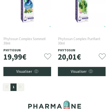
Phytosun Complex Sommeil
Phytosun Complex Purifiant
30ml
30ml
PHYTOSUN
PHYTOSUN
19
,
99
€
20
,
01
€
Visualiser
Visualiser
1