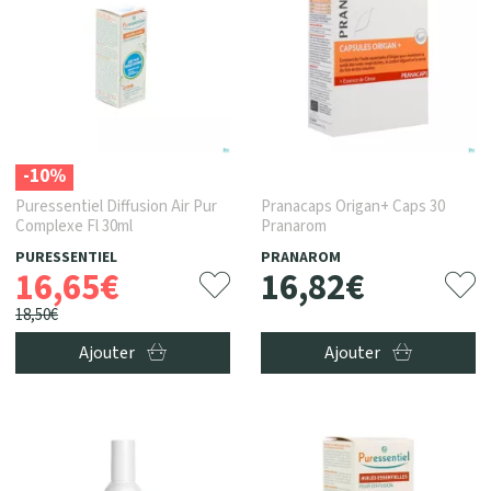
-10%
Puressentiel Diffusion Air Pur
Pranacaps Origan+ Caps 30
Complexe Fl 30ml
Pranarom
PURESSENTIEL
PRANAROM
16
,
65
€
16
,
82
€
18
,
50
€
Ajouter
Ajouter