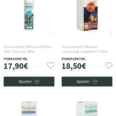
Puressentiel Diffusion Parfum
Puressentiel Diffusion
Amb. Douc.viv. 90ml
Cocooning Complexe Fl 30ml
PURESSENTIEL
PURESSENTIEL
17
,
90
€
18
,
50
€
Ajouter
Ajouter