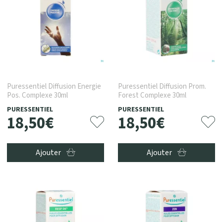
Puressentiel Diffusion Energie
Puressentiel Diffusion Prom.
Pos. Complexe 30ml
Forest Complexe 30ml
PURESSENTIEL
PURESSENTIEL
18
,
50
€
18
,
50
€
Ajouter
Ajouter