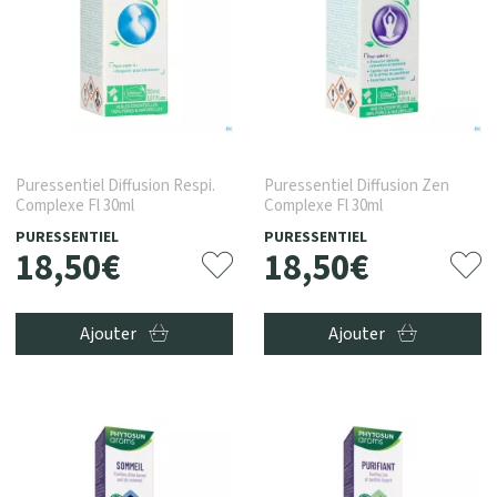
Puressentiel Diffusion Respi.
Puressentiel Diffusion Zen
Complexe Fl 30ml
Complexe Fl 30ml
PURESSENTIEL
PURESSENTIEL
18
,
50
€
18
,
50
€
Ajouter
Ajouter