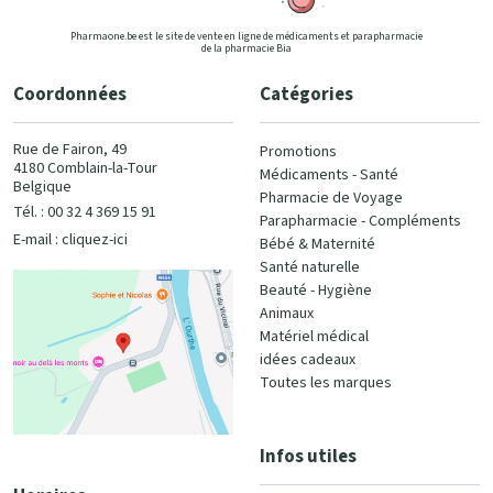
Pharmaone.be est le site de vente en ligne de médicaments et parapharmacie
de la pharmacie Bia
Coordonnées
Catégories
Rue de Fairon, 49
Promotions
4180 Comblain-la-Tour
Médicaments - Santé
Belgique
Pharmacie de Voyage
Tél. : 00 32 4 369 15 91
Parapharmacie - Compléments
E-mail :
cliquez-ici
Bébé & Maternité
Santé naturelle
Beauté - Hygiène
Animaux
Matériel médical
idées cadeaux
Toutes les marques
Infos utiles