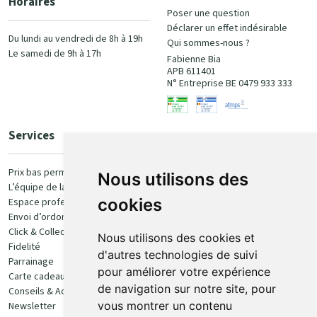
Horaires
Poser une question
Déclarer un effet indésirable
Du lundi au vendredi de 8h à 19h
Qui sommes-nous ?
Le samedi de 9h à 17h
Fabienne Bia
APB 611401
N° Entreprise BE 0479 933 333
Services
Paiement
Prix bas permanent
Nous utilisons des
L’équipe de la pharmacie
100% sécurisé
cookies
Espace professionnel
Envoi d’ordonnance
Click & Collect
Nous utilisons des cookies et
Fidelité
d'autres technologies de suivi
Parrainage
pour améliorer votre expérience
Carte cadeau
Retrait et livraison
de navigation sur notre site, pour
Conseils & Actualités
vous montrer un contenu
Newsletter