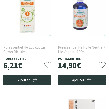
Puressentiel He Eucalyptus
Puressentiel He Huile Neutre 7
Citron Bio 10ml
Hle Vegetal. 100ml
PURESSENTIEL
PURESSENTIEL
6
,
21
€
14
,
90
€
Ajouter
Ajouter