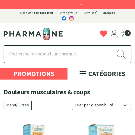
-
*
*
Une aide ?
+32 4 369 15 91
Retrait gratuit
Livraison
Marques
0
Pharmaone Votre pharmacie en ligne à votre service
PROMOTIONS
CATÉGORIES
Douleurs musculaires & coups
Menu/Filtres