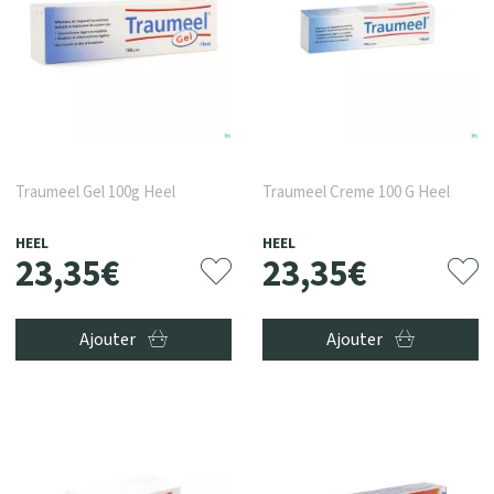
Traumeel Gel 100g Heel
Traumeel Creme 100 G Heel
HEEL
HEEL
23
,
35
€
23
,
35
€
Ajouter
Ajouter