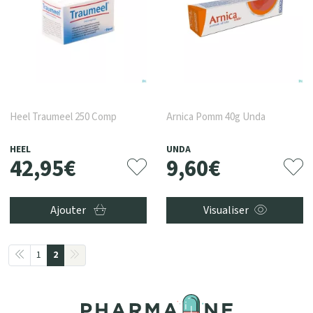
Heel Traumeel 250 Comp
Arnica Pomm 40g Unda
HEEL
UNDA
42
,
95
€
9
,
60
€
Ajouter
Visualiser
1
2