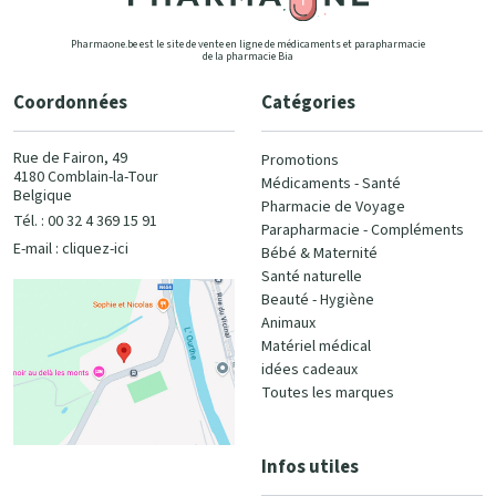
Pharmaone.be est le site de vente en ligne de médicaments et parapharmacie
de la pharmacie Bia
Coordonnées
Catégories
Rue de Fairon, 49
Promotions
4180 Comblain-la-Tour
Médicaments - Santé
Belgique
Pharmacie de Voyage
Tél. : 00 32 4 369 15 91
Parapharmacie - Compléments
E-mail :
cliquez-ici
Bébé & Maternité
Santé naturelle
Beauté - Hygiène
Animaux
Matériel médical
idées cadeaux
Toutes les marques
Infos utiles