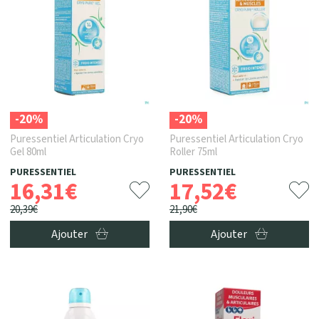
-20%
-20%
Puressentiel Articulation Cryo
Puressentiel Articulation Cryo
Gel 80ml
Roller 75ml
PURESSENTIEL
PURESSENTIEL
16
,
31
€
17
,
52
€
20
,
39
€
21
,
90
€
Ajouter
Ajouter