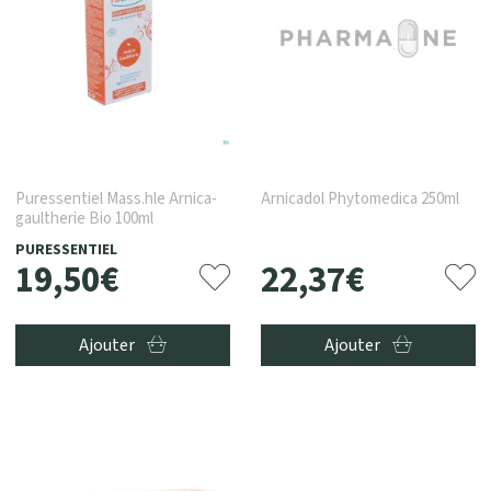
Puressentiel Mass.hle Arnica-
Arnicadol Phytomedica 250ml
gaultherie Bio 100ml
PURESSENTIEL
19
,
50
€
22
,
37
€
Ajouter
Ajouter