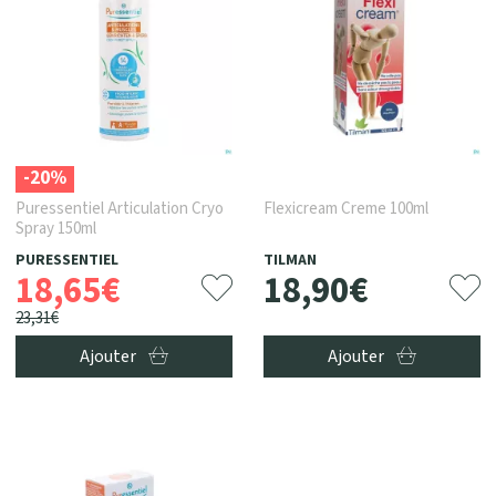
-20%
Puressentiel Articulation Cryo
Flexicream Creme 100ml
Spray 150ml
PURESSENTIEL
TILMAN
18
,
65
€
18
,
90
€
23
,
31
€
Ajouter
Ajouter