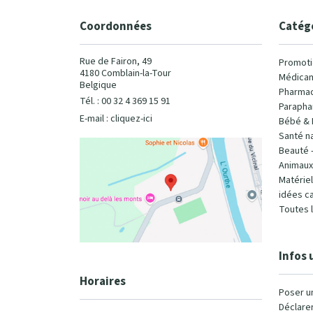
Coordonnées
Catég
Rue de Fairon, 49
Promoti
4180 Comblain-la-Tour
Médicam
Belgique
Pharmac
Tél. : 00 32 4 369 15 91
Parapha
E-mail :
cliquez-ici
Bébé & 
Santé na
Beauté 
Animaux
Matérie
idées c
Toutes 
Infos 
Horaires
Poser u
Déclarer