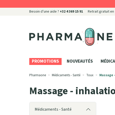
Besoin d’une aide ?
+32 4 369 15 91
Retrait gratuit en
Pharmaone Votre pharmacie en ligne à votre servi
PROMOTIONS
NOUVEAUTÉS
MÉDICA
Pharmaone
Médicaments - Santé
Toux
Massage -
Massage - inhalati
Médicaments - Santé