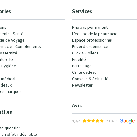
ories
Services
ons
Prix bas permanent
ents - Santé
L’équipe de la pharmacie
ie de Voyage
Espace professionnel
rmacie - Compléments
Envoi d’ordonnance
Maternité
Click & Collect
turelle
Fidelité
- Hygiène
Parrainage
Carte cadeau
l médical
Conseils & Actualités
adeaux
Newsletter
les marques
Avis
utiles
4,5/5
64 avis
ne question
 un effet indésirable