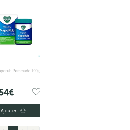
Vaporub Pommade 100g
54
€
Ajouter