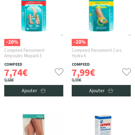
-20%
-20%
Compeed Pansement
Compeed Pansement Cors
Ampoules Mixpack 5
Hydra 6
COMPEED
COMPEED
7
,
74
€
7
,
99
€
9
,
68
€
9
,
99
€
Ajouter
Ajouter