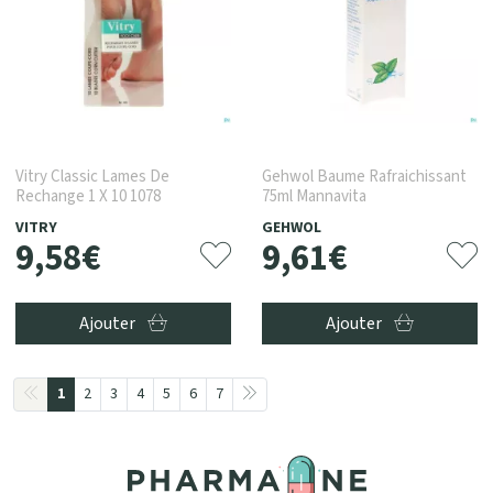
Vitry Classic Lames De
Gehwol Baume Rafraichissant
Rechange 1 X 10 1078
75ml Mannavita
VITRY
GEHWOL
9
,
58
€
9
,
61
€
Ajouter
Ajouter
1
2
3
4
5
6
7