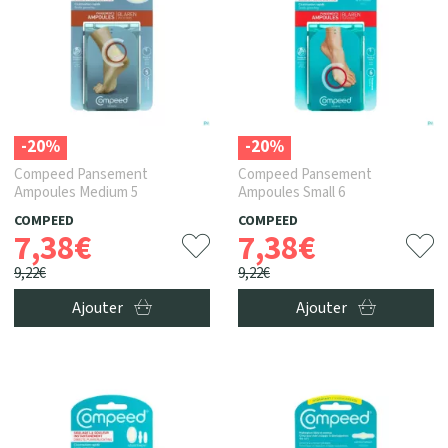
-20%
-20%
Compeed Pansement
Compeed Pansement
Ampoules Medium 5
Ampoules Small 6
COMPEED
COMPEED
7
,
38
€
7
,
38
€
9
,
22
€
9
,
22
€
Ajouter
Ajouter