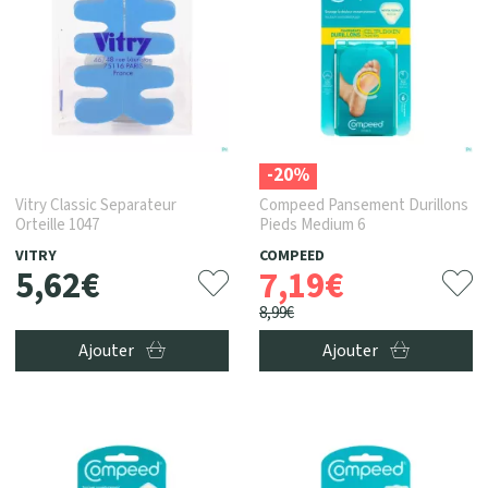
-20%
Vitry Classic Separateur
Compeed Pansement Durillons
Orteille 1047
Pieds Medium 6
VITRY
COMPEED
5
,
62
€
7
,
19
€
8
,
99
€
Ajouter
Ajouter