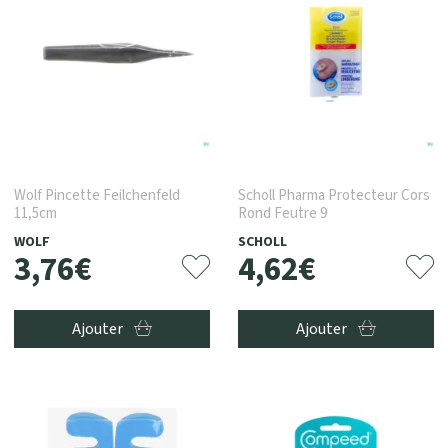
Wolf Pincette Feilchenfeld
Scholl Pharma Protecteur Cors
11,5cm
Rond Feutre 9
WOLF
SCHOLL
3
,
76
€
4
,
62
€
Ajouter
Ajouter