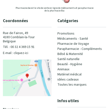
Pharmaone.be est le site de vente en ligne de médicaments et parapharmacie
de la pharmacie Bia
Coordonnées
Catégories
Rue de Fairon, 49
Promotions
4180 Comblain-la-Tour
Médicaments - Santé
Belgique
Pharmacie de Voyage
Tél. : 00 32 4 369 15 91
Parapharmacie - Compléments
E-mail :
cliquez-ici
Bébé & Maternité
Santé naturelle
Beauté - Hygiène
Animaux
Matériel médical
idées cadeaux
Toutes les marques
Infos utiles