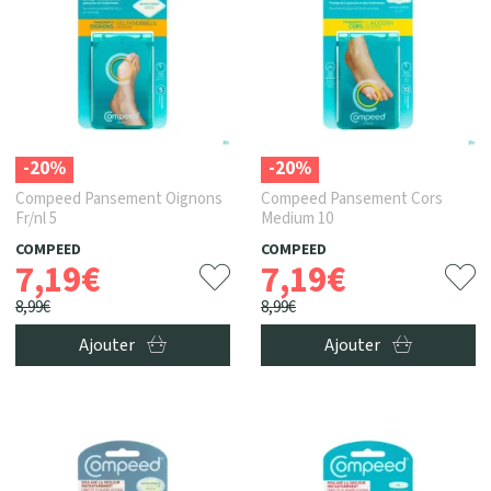
-20%
-20%
Compeed Pansement Oignons
Compeed Pansement Cors
Fr/nl 5
Medium 10
COMPEED
COMPEED
7
,
19
€
7
,
19
€
8
,
99
€
8
,
99
€
Ajouter
Ajouter