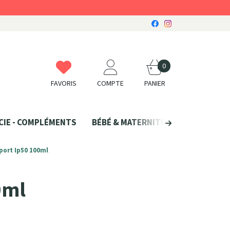
0
FAVORIS
COMPTE
PANIER
CIE - COMPLÉMENTS
BÉBÉ & MATERNITÉ
SANTÉ NATU
port Ip50 100ml
0ml