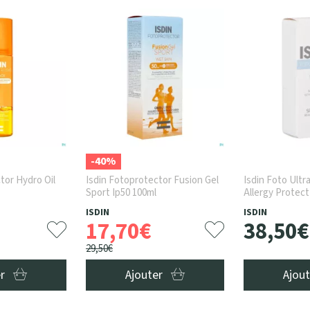
-40%
tor Hydro Oil
Isdin Fotoprotector Fusion Gel
Isdin Foto Ultra
Sport Ip50 100ml
Allergy Protect
ISDIN
ISDIN
17
,
70
€
38
,
50
€
29
,
50
€
er
Ajouter
Ajou