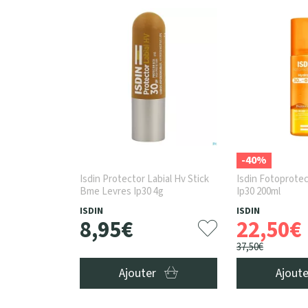
-40%
Isdin Protector Labial Hv Stick
Isdin Fotoprotec
Bme Levres Ip30 4g
Ip30 200ml
ISDIN
ISDIN
8
,
95
€
22
,
50
€
37
,
50
€
Ajouter
Ajout