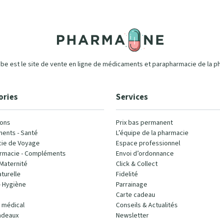
e est le site de vente en ligne de médicaments et parapharmacie de la p
ories
Services
ons
Prix bas permanent
ents - Santé
L’équipe de la pharmacie
ie de Voyage
Espace professionnel
rmacie - Compléments
Envoi d’ordonnance
Maternité
Click & Collect
turelle
Fidelité
- Hygiène
Parrainage
Carte cadeau
l médical
Conseils & Actualités
adeaux
Newsletter