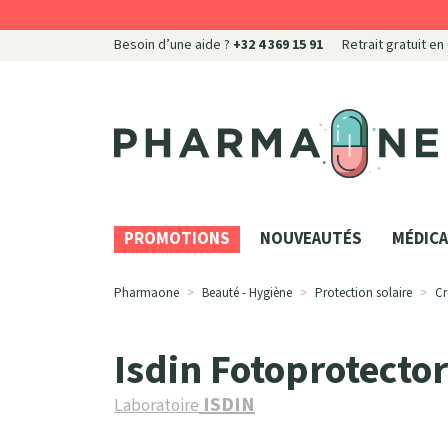
Besoin d’une aide ?
+32 4 369 15 91
Retrait gratuit en
Pharmaone Votre pharmacie en ligne à votre servi
PROMOTIONS
NOUVEAUTÉS
MÉDICA
Pharmaone
Beauté - Hygiène
Protection solaire
Cr
Isdin Fotoprotecto
ISDIN
Laboratoire