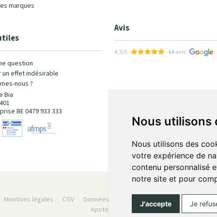
les marques
Avis
utiles
4,5/5
64 avis
ne question
 un effet indésirable
mes-nous ?
e Bia
401
prise BE 0479 933 333
Nous utilisons
Nous utilisons des cook
votre expérience de na
contenu personnalisé et
notre site et pour com
Mentions légales
CGV
Données personnelles
Cookies
Préféren
J'accepte
Je refus
Apotekisto