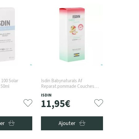
 100 Solar
Isdin Babynaturals Af
 50ml
Reparat.pommade Couches
50ml
ISDIN
11
,
95
€
ter
Ajouter