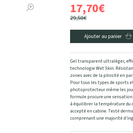
17
,
70
€
29
,
50
€
Ajouter au panier
Gel transparent
ultraléger
, ef
technologie Wet Skin. Résistance
zones avec de la pilosité en part
Pour tous les types de sports e
photoprotecteur même les jour
formule procure une sensation 
à équilibrer la température du
accepté en cabine. Testé derma
comprenant une majorité d'ing