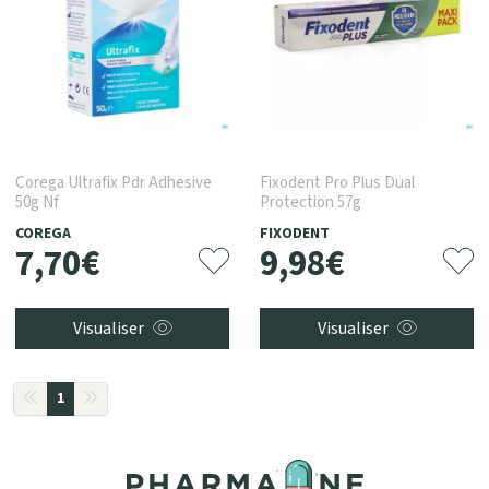
Corega Ultrafix Pdr Adhesive
Fixodent Pro Plus Dual
50g Nf
Protection 57g
COREGA
FIXODENT
7
,
70
€
9
,
98
€
Visualiser
Visualiser
1