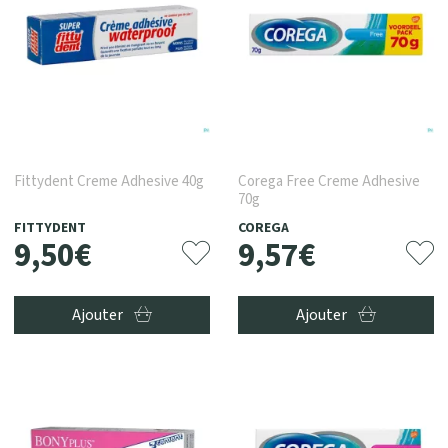
Fittydent Creme Adhesive 40g
Corega Free Creme Adhesive
70g
FITTYDENT
COREGA
9
,
50
€
9
,
57
€
Ajouter
Ajouter