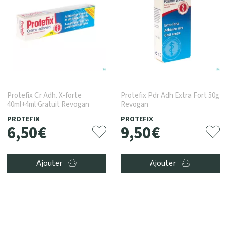
Protefix Cr Adh. X-forte
Protefix Pdr Adh Extra Fort 50g
40ml+4ml Gratuit Revogan
Revogan
PROTEFIX
PROTEFIX
6
,
50
€
9
,
50
€
Ajouter
Ajouter