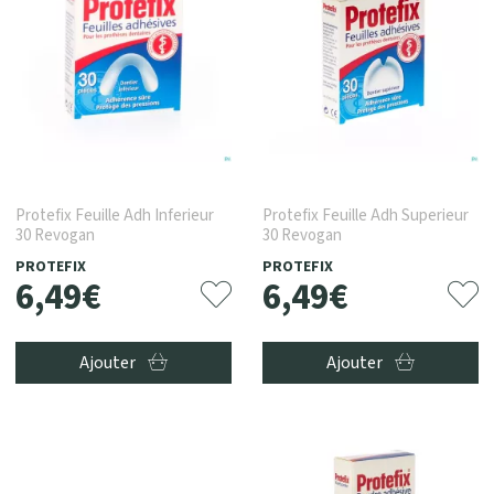
Protefix Feuille Adh Inferieur
Protefix Feuille Adh Superieur
30 Revogan
30 Revogan
PROTEFIX
PROTEFIX
6
,
49
€
6
,
49
€
Ajouter
Ajouter