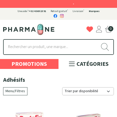
-
*
*
Une aide ?
+32 4 369 15 91
Retrait gratuit
Livraison
Marques
0
Pharmaone Votre pharmacie en ligne à votre service
PROMOTIONS
CATÉGORIES
Adhésifs
Menu/Filtres