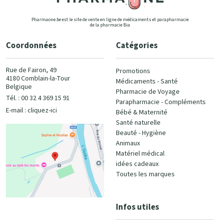
Pharmaone.be est le site de vente en ligne de médicaments et parapharmacie
de la pharmacie Bia
Coordonnées
Catégories
Rue de Fairon, 49
Promotions
4180 Comblain-la-Tour
Médicaments - Santé
Belgique
Pharmacie de Voyage
Tél. : 00 32 4 369 15 91
Parapharmacie - Compléments
E-mail :
cliquez-ici
Bébé & Maternité
Santé naturelle
Beauté - Hygiène
Animaux
Matériel médical
idées cadeaux
Toutes les marques
Infos utiles