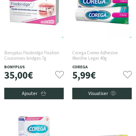
Bonyplus Fixobridge Fixation
Corega Creme Adhesive
Couronnes-bridges 7g
Menthe Leger 40g
BONYPLUS
COREGA
35
,
00
€
5
,
99
€
Ajouter
Visualiser