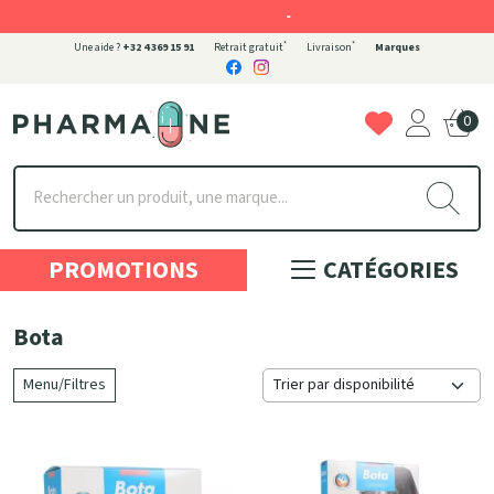
-
*
*
Une aide ?
+32 4 369 15 91
Retrait gratuit
Livraison
Marques
0
Pharmaone Votre pharmacie en ligne à votre service
PROMOTIONS
CATÉGORIES
Bota
Menu/Filtres