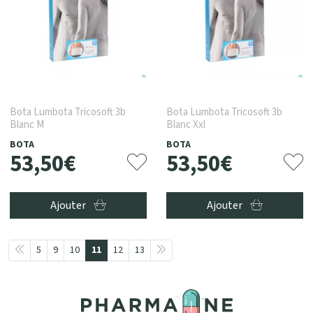
Bota Lumbota Tricosoft 3b
Bota Lumbota Tricosoft 3b
Blanc M
Blanc Xxl
BOTA
BOTA
53
,
50
€
53
,
50
€
Ajouter
Ajouter
5
9
10
11
12
13