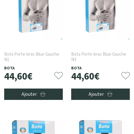
Bota Porte-bras Blue Gauche
Bota Porte-bras Blue Gauche
N1
N3
BOTA
BOTA
44
,
60
€
44
,
60
€
Ajouter
Ajouter