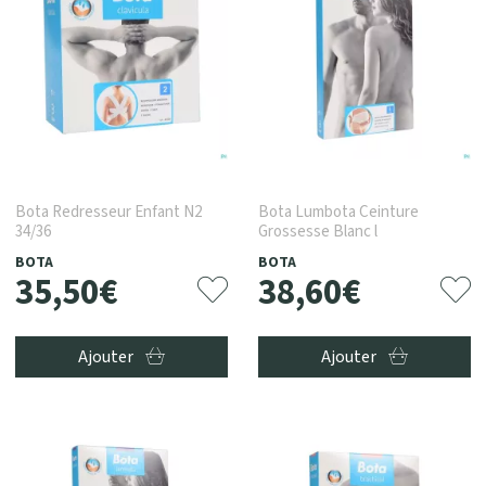
Bota Redresseur Enfant N2
Bota Lumbota Ceinture
34/36
Grossesse Blanc l
BOTA
BOTA
35
,
50
€
38
,
60
€
Ajouter
Ajouter