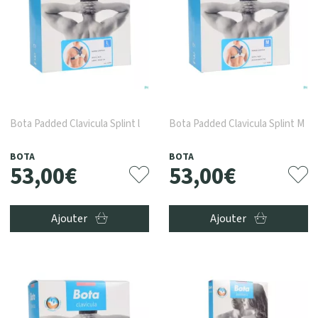
Bota Padded Clavicula Splint l
Bota Padded Clavicula Splint M
BOTA
BOTA
53
,
00
€
53
,
00
€
Ajouter
Ajouter