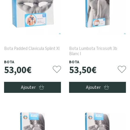
Bota Padded Clavicula Splint Xl
Bota Lumbota Tricosoft 3b
Blanc l
BOTA
BOTA
53
,
00
€
53
,
50
€
Ajouter
Ajouter