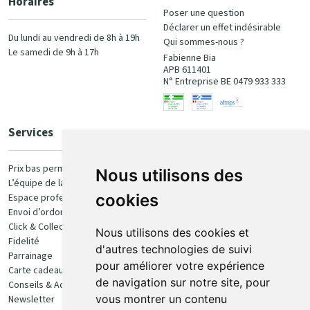
Horaires
Poser une question
Déclarer un effet indésirable
Du lundi au vendredi de 8h à 19h
Qui sommes-nous ?
Le samedi de 9h à 17h
Fabienne Bia
APB 611401
N° Entreprise BE 0479 933 333
Services
Paiement
Prix bas permanent
Nous utilisons des
L’équipe de la pharmacie
100% sécurisé
cookies
Espace professionnel
Envoi d’ordonnance
Click & Collect
Nous utilisons des cookies et
Fidelité
d'autres technologies de suivi
Parrainage
pour améliorer votre expérience
Carte cadeau
Retrait et livraison
de navigation sur notre site, pour
Conseils & Actualités
vous montrer un contenu
Newsletter