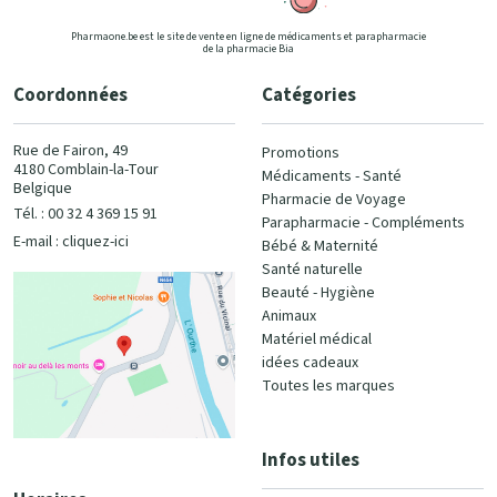
Pharmaone.be est le site de vente en ligne de médicaments et parapharmacie
de la pharmacie Bia
Coordonnées
Catégories
Rue de Fairon, 49
Promotions
4180 Comblain-la-Tour
Médicaments - Santé
Belgique
Pharmacie de Voyage
Tél. : 00 32 4 369 15 91
Parapharmacie - Compléments
E-mail :
cliquez-ici
Bébé & Maternité
Santé naturelle
Beauté - Hygiène
Animaux
Matériel médical
idées cadeaux
Toutes les marques
Infos utiles