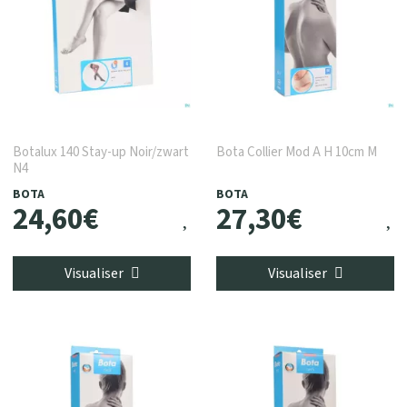
Botalux 140 Stay-up Noir/zwart
Bota Collier Mod A H 10cm M
N4
BOTA
BOTA
24
,
60
€
27
,
30
€
Visualiser
Visualiser