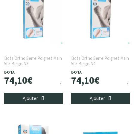
Bota Ortho Serre Poignet Main
Bota Ortho Serre Poignet Main
505 Beige N3
505 Beige N4
BOTA
BOTA
74
,
10
€
74
,
10
€
Ajouter
Ajouter