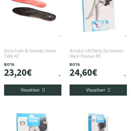
Bota Podo 41 Semelle Venus
Botalux 140 Panty De Soutien
Taille 42
Glace Opaque N5
BOTA
BOTA
23
,
20
€
24
,
60
€
Visualiser
Visualiser