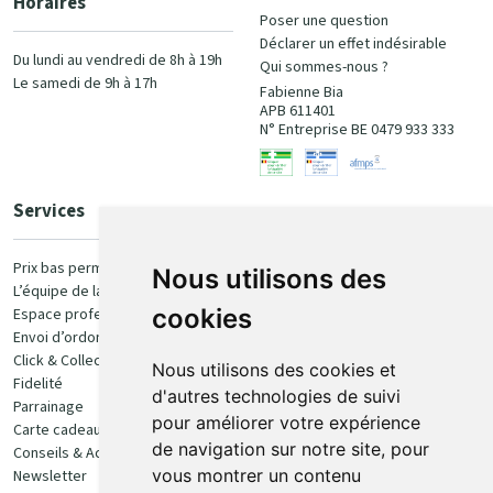
Horaires
Poser une question
Déclarer un effet indésirable
Du lundi au vendredi de 8h à 19h
Qui sommes-nous ?
Le samedi de 9h à 17h
Fabienne Bia
APB 611401
N° Entreprise BE 0479 933 333
Services
Paiement
Prix bas permanent
Nous utilisons des
L’équipe de la pharmacie
100% sécurisé
cookies
Espace professionnel
Envoi d’ordonnance
Click & Collect
Nous utilisons des cookies et
Fidelité
d'autres technologies de suivi
Parrainage
pour améliorer votre expérience
Carte cadeau
Retrait et livraison
de navigation sur notre site, pour
Conseils & Actualités
vous montrer un contenu
Newsletter