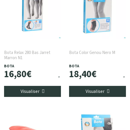
Bota Relax 280 Bas Jarret
Bota Color Genou Nero M
Marron N1
BOTA
BOTA
16
,
80
€
18
,
40
€
Visualiser
Visualiser