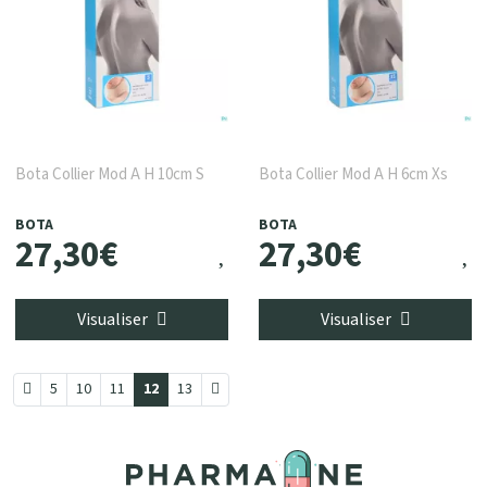
Bota Collier Mod A H 10cm S
Bota Collier Mod A H 6cm Xs
BOTA
BOTA
27
,
30
€
27
,
30
€
Visualiser
Visualiser
5
10
11
12
13