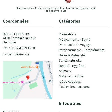
Pharmaone.be est le site de vente en ligne de médicaments et parapharmacie
de la pharmacie Bia
Coordonnées
Catégories
Rue de Fairon, 49
Promotions
4180 Comblain-la-Tour
Médicaments - Santé
Belgique
Pharmacie de Voyage
Tél. : 00 32 4 369 15 91
Parapharmacie - Compléments
E-mail :
cliquez-ici
Bébé & Maternité
Santé naturelle
Beauté - Hygiène
Animaux
Matériel médical
idées cadeaux
Toutes les marques
Infos utiles