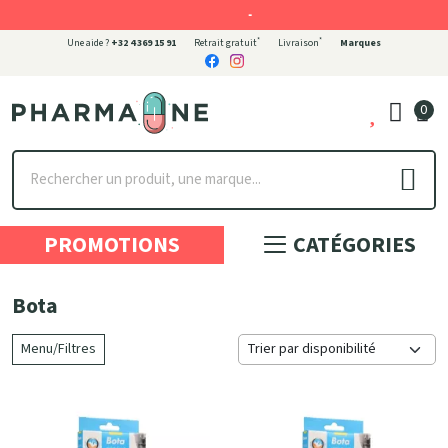
-
*
*
Une aide ?
+32 4 369 15 91
Retrait gratuit
Livraison
Marques
0
Pharmaone Votre pharmacie en ligne à votre service
PROMOTIONS
CATÉGORIES
Bota
Menu/Filtres