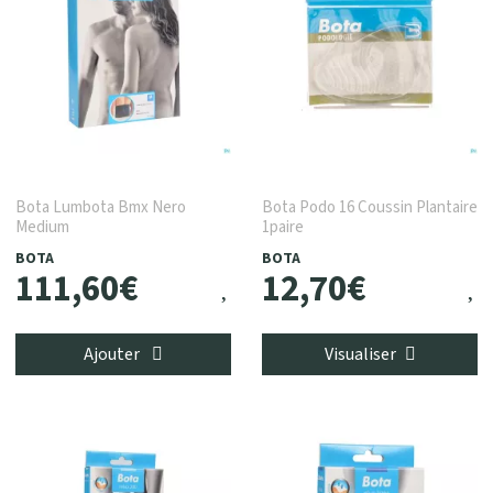
Bota Lumbota Bmx Nero
Bota Podo 16 Coussin Plantaire
Medium
1paire
BOTA
BOTA
111
,
60
€
12
,
70
€
Ajouter
Visualiser