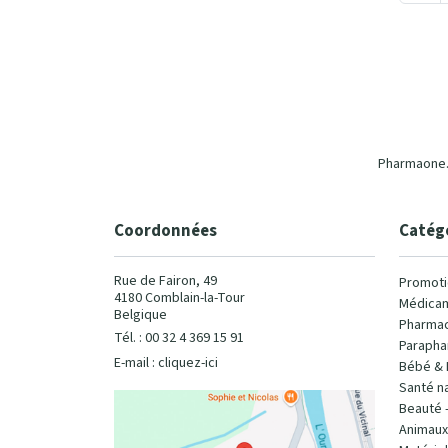
Pharmaone.b
Coordonnées
Catég
Rue de Fairon, 49
Promoti
4180 Comblain-la-Tour
Médicam
Belgique
Pharmac
Tél. : 00 32 4 369 15 91
Parapha
E-mail :
cliquez-ici
Bébé & 
Santé na
Beauté 
Animaux