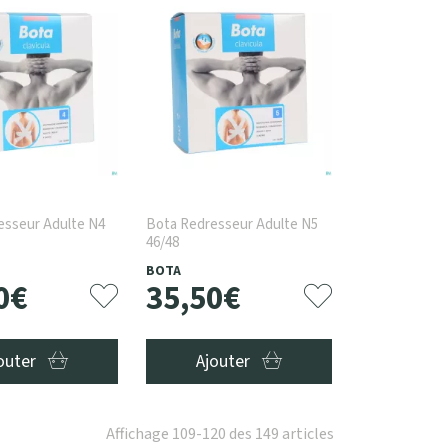
esseur Adulte N4
Bota Redresseur Adulte N5
46/48
BOTA
0
€
35
,
50
€
outer
Ajouter
Affichage 109-120 des 149 articles