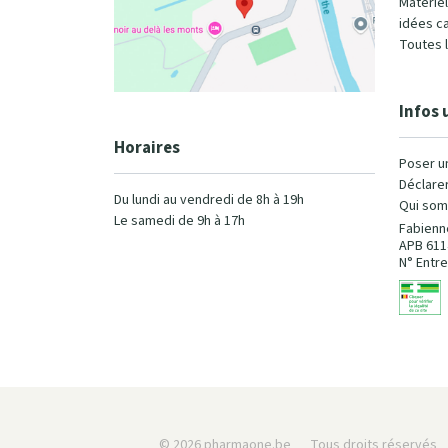
Matérie
idées c
Toutes 
Infos 
Horaires
Poser u
Déclarer
Du lundi au vendredi de 8h à 19h
Qui som
Le samedi de 9h à 17h
Fabienn
APB 611
N° Entre
© 2026 pharmaone.be
Tous droits réservés