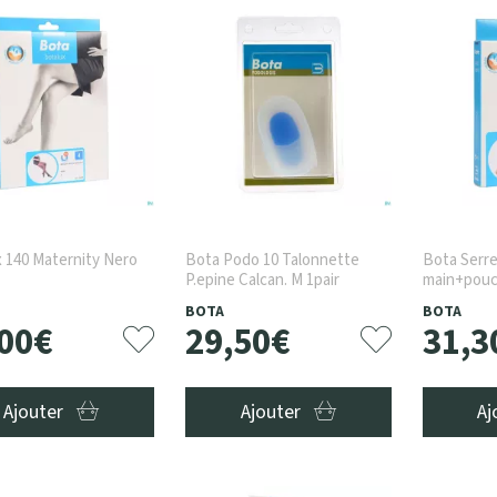
 140 Maternity Nero
Bota Podo 10 Talonnette
Bota Serre
P.epine Calcan. M 1pair
main+pouc
BOTA
BOTA
00
€
29
,
50
€
31
,
3
Ajouter
Ajouter
Aj