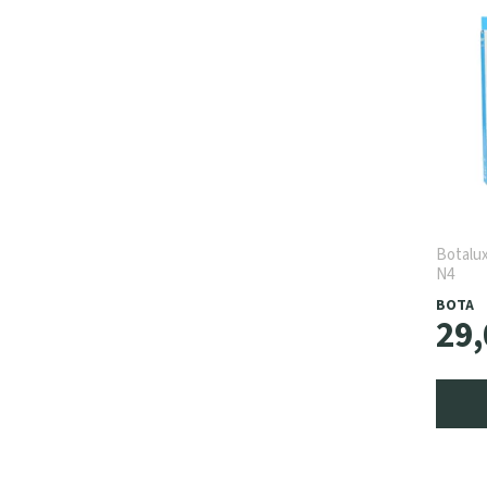
Botalux
N4
BOTA
29
,