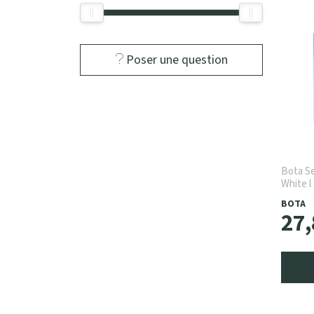
Poser une question
Bota Se
White l
BOTA
27
,