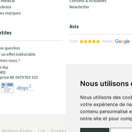
l médical
Conseils & Actualités
adeaux
Newsletter
les marques
Avis
utiles
4,5/5
64 avis
ne question
 un effet indésirable
mes-nous ?
e Bia
401
prise BE 0479 933 333
Nous utilisons
Nous utilisons des cook
votre expérience de na
contenu personnalisé et
notre site et pour com
Mentions légales
CGV
Données personnelles
Cookies
Préféren