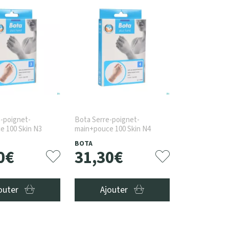
-poignet-
Bota Serre-poignet-
e 100 Skin N3
main+pouce 100 Skin N4
BOTA
0
€
31
,
30
€
outer
Ajouter