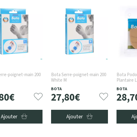
rre-poignet-main 200
Bota Serre-poignet-main 200
Bota Podo
White M
Plantaire 
BOTA
BOTA
80
€
27
,
80
€
28
,
7
Ajouter
Ajouter
Aj