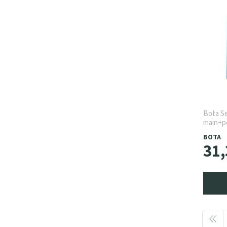
Bota Se
main+p
BOTA
31
,