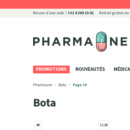
Besoin d’une aide ?
+32 4 369 15 91
Retrait gratuit en
Pharmaone Votre pharmacie en ligne à votre servi
PROMOTIONS
NOUVEAUTÉS
MÉDICA
Pharmaone
Bota
Page 10
Bota
4€
112€