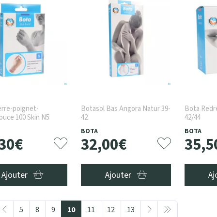
rre-poignet-
Botasol Bas Angora Natur 39-
Bota Redr
ouce 100 Skin N5
42
42/44
BOTA
BOTA
30
€
32
,
00
€
35
,
5
Ajouter
Ajouter
Aj
5
8
9
10
11
12
13