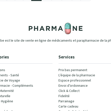
e est le site de vente en ligne de médicaments et parapharmacie de la p
ories
Services
ons
Prix bas permanent
ents - Santé
L’équipe de la pharmacie
ie de Voyage
Espace professionnel
rmacie - Compléments
Envoi d’ordonnance
Maternité
Click & Collect
turelle
Fidelité
- Hygiène
Parrainage
Carte cadeau