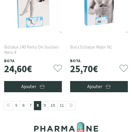
Botalux 140 Panty De Soutien
Bota Echarpe Major N1
Nero 4
BOTA
BOTA
24
,
60
€
25
,
70
€
Ajouter
Ajouter
5
6
7
8
9
10
11