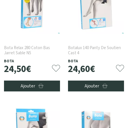
Bota Relax 280 Coton Bas
Botalux 140 Panty De Soutien
Jarret Sable N5
Cast 4
BOTA
BOTA
24
,
50
€
24
,
60
€
Ajouter
Ajouter