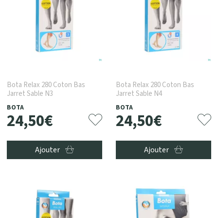
Bota Relax 280 Coton Bas
Bota Relax 280 Coton Bas
Jarret Sable N3
Jarret Sable N4
BOTA
BOTA
24
,
50
€
24
,
50
€
Ajouter
Ajouter