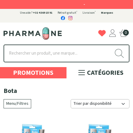
-
*
*
Une aide ?
+32 4 369 15 91
Retrait gratuit
Livraison
Marques
0
Pharmaone Votre pharmacie en ligne à votre service
PROMOTIONS
CATÉGORIES
Bota
Menu/Filtres