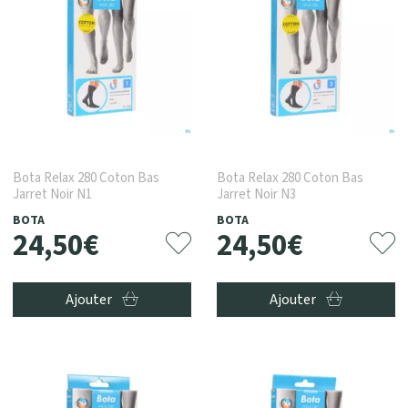
Bota Relax 280 Coton Bas
Bota Relax 280 Coton Bas
Jarret Noir N1
Jarret Noir N3
BOTA
BOTA
24
,
50
€
24
,
50
€
Ajouter
Ajouter