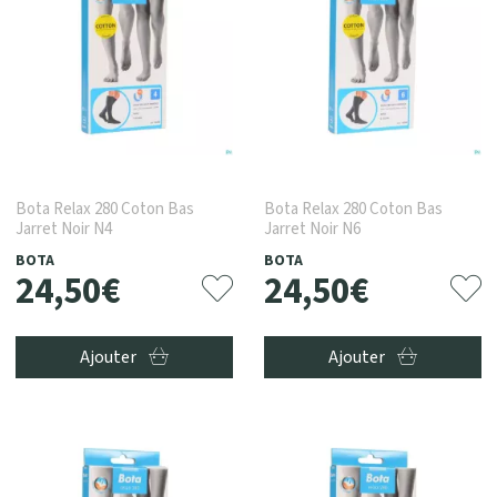
Bota Relax 280 Coton Bas
Bota Relax 280 Coton Bas
Jarret Noir N4
Jarret Noir N6
BOTA
BOTA
24
,
50
€
24
,
50
€
Ajouter
Ajouter