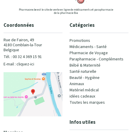
Pharmaone.be est le site de vente en ligne de médicaments et parapharmacie
de la pharmacie Bia
Coordonnées
Catégories
Rue de Fairon, 49
Promotions
4180 Comblain-la-Tour
Médicaments - Santé
Belgique
Pharmacie de Voyage
Tél. : 00 32 4 369 15 91
Parapharmacie - Compléments
E-mail :
cliquez-ici
Bébé & Maternité
Santé naturelle
Beauté - Hygiène
Animaux
Matériel médical
idées cadeaux
Toutes les marques
Infos utiles