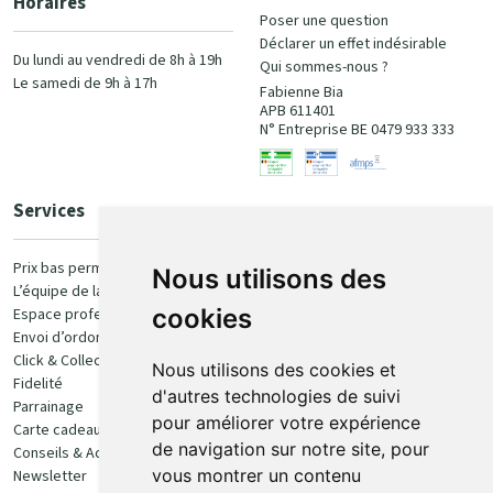
Horaires
Poser une question
Déclarer un effet indésirable
Du lundi au vendredi de 8h à 19h
Qui sommes-nous ?
Le samedi de 9h à 17h
Fabienne Bia
APB 611401
N° Entreprise BE 0479 933 333
Services
Paiement
Prix bas permanent
Nous utilisons des
L’équipe de la pharmacie
100% sécurisé
cookies
Espace professionnel
Envoi d’ordonnance
Click & Collect
Nous utilisons des cookies et
Fidelité
d'autres technologies de suivi
Parrainage
pour améliorer votre expérience
Carte cadeau
Retrait et livraison
de navigation sur notre site, pour
Conseils & Actualités
vous montrer un contenu
Newsletter