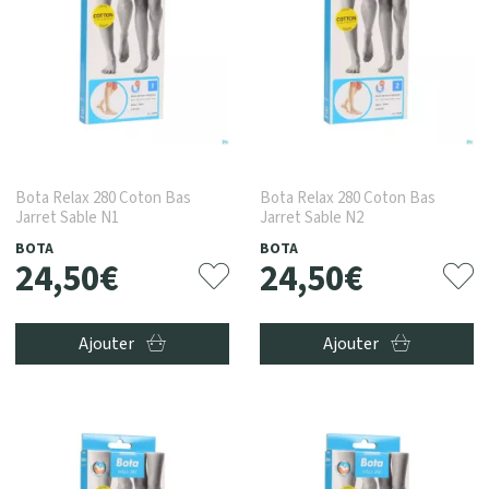
Bota Relax 280 Coton Bas
Bota Relax 280 Coton Bas
Jarret Sable N1
Jarret Sable N2
BOTA
BOTA
24
,
50
€
24
,
50
€
Ajouter
Ajouter