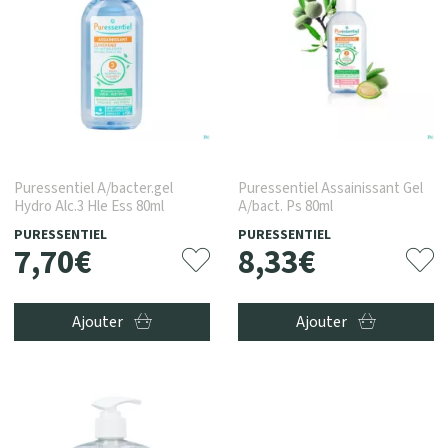
Puressentiel A/bacter.gel
Puressentiel Assainissant Gel
Hydro Alc.3 Hle Ess 80ml
A/bact. Ps 80ml
PURESSENTIEL
PURESSENTIEL
7
,
70
€
8
,
33
€
Ajouter
Ajouter