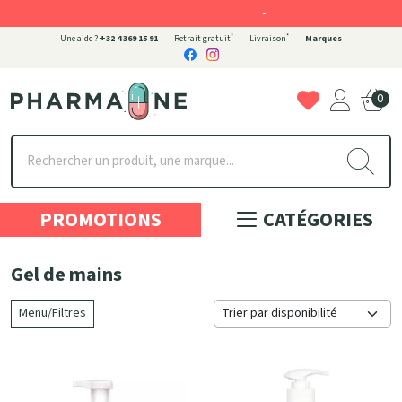
-
*
*
Une aide ?
+32 4 369 15 91
Retrait gratuit
Livraison
Marques
0
Pharmaone Votre pharmacie en ligne à votre service
PROMOTIONS
CATÉGORIES
Gel de mains
Menu/Filtres