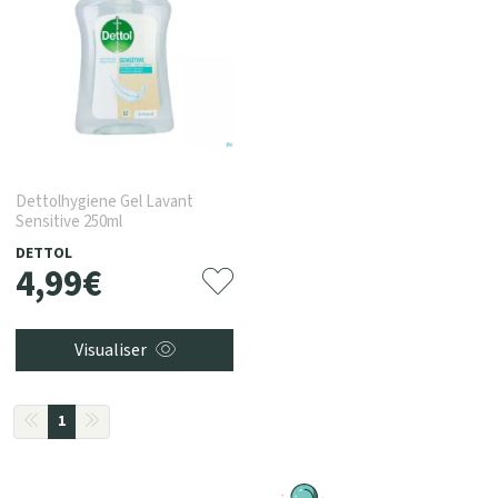
Dettolhygiene Gel Lavant
Sensitive 250ml
DETTOL
4
,
99
€
Visualiser
1