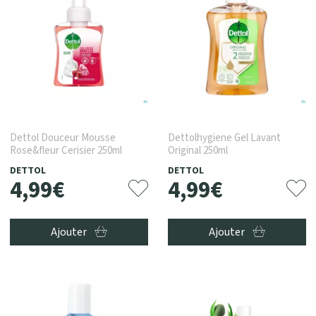
Dettol Douceur Mousse
Dettolhygiene Gel Lavant
Rose&fleur Cerisier 250ml
Original 250ml
DETTOL
DETTOL
4
,
99
€
4
,
99
€
Ajouter
Ajouter