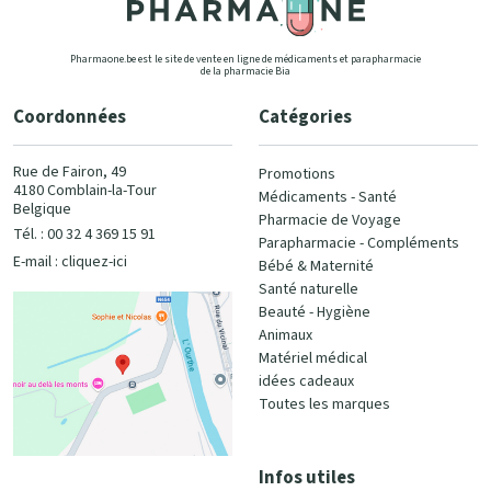
Pharmaone.be est le site de vente en ligne de médicaments et parapharmacie
de la pharmacie Bia
Coordonnées
Catégories
Rue de Fairon, 49
Promotions
4180 Comblain-la-Tour
Médicaments - Santé
Belgique
Pharmacie de Voyage
Tél. : 00 32 4 369 15 91
Parapharmacie - Compléments
E-mail :
cliquez-ici
Bébé & Maternité
Santé naturelle
Beauté - Hygiène
Animaux
Matériel médical
idées cadeaux
Toutes les marques
Infos utiles