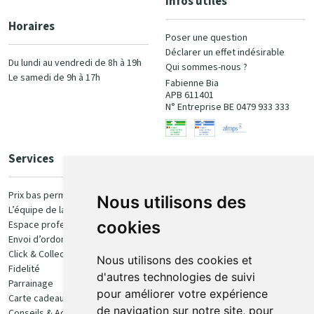
Infos utiles
Horaires
Poser une question
Déclarer un effet indésirable
Du lundi au vendredi de 8h à 19h
Qui sommes-nous ?
Le samedi de 9h à 17h
Fabienne Bia
APB 611401
N° Entreprise BE 0479 933 333
Services
Paiement
Prix bas permanent
Nous utilisons des
L’équipe de la pharmacie
100% sécurisé
cookies
Espace professionnel
Envoi d’ordonnance
Click & Collect
Nous utilisons des cookies et
Fidelité
d'autres technologies de suivi
Parrainage
pour améliorer votre expérience
Carte cadeau
Retrait et livraison
de navigation sur notre site, pour
Conseils & Actualités