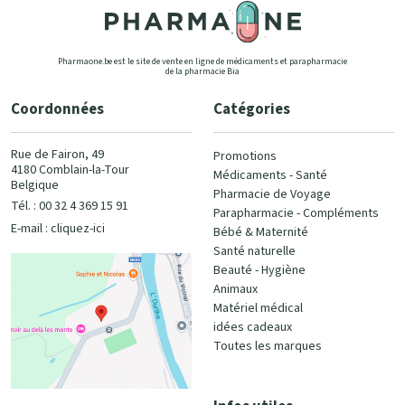
Pharmaone.be est le site de vente en ligne de médicaments et parapharmacie
de la pharmacie Bia
Coordonnées
Catégories
Rue de Fairon, 49
Promotions
4180 Comblain-la-Tour
Médicaments - Santé
Belgique
Pharmacie de Voyage
Tél. : 00 32 4 369 15 91
Parapharmacie - Compléments
E-mail :
cliquez-ici
Bébé & Maternité
Santé naturelle
Beauté - Hygiène
Animaux
Matériel médical
idées cadeaux
Toutes les marques