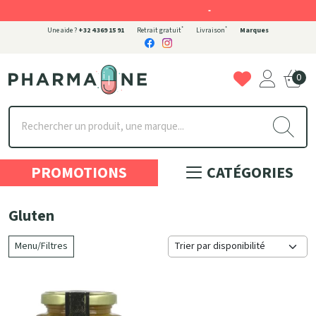
-
*
*
Une aide ?
+32 4 369 15 91
Retrait gratuit
Livraison
Marques
0
Pharmaone Votre pharmacie en ligne à votre service
PROMOTIONS
CATÉGORIES
Gluten
Menu/Filtres