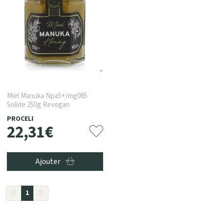
Miel Manuka Npa5+/mg085
Solide 250g Revogan
PROCELI
22
,
31
€
Ajouter
1