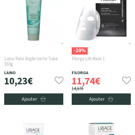
-20%
Laino Pate Argile Verte Tube
Filorga Lift Mask 1
350g
LAINO
FILORGA
10
,
23
€
11
,
74
€
14
,
67
€
Ajouter
Ajouter