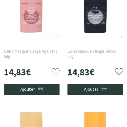
Laino Masque Visage Apaisant
Laino Masque Visage Detox
68g
68g
14
,
83
€
14
,
83
€
Ajouter
Ajouter