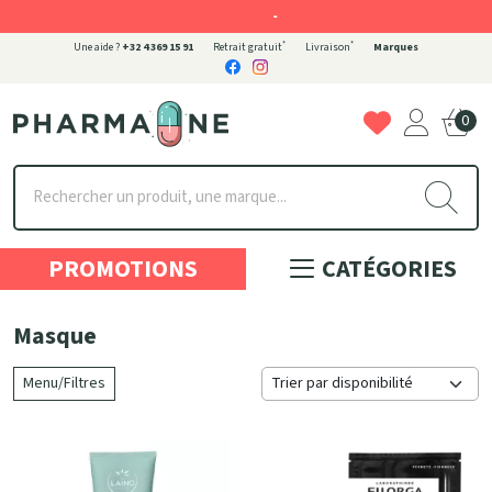
-
*
*
Une aide ?
+32 4 369 15 91
Retrait gratuit
Livraison
Marques
0
Pharmaone Votre pharmacie en ligne à votre service
PROMOTIONS
CATÉGORIES
Masque
Menu/Filtres