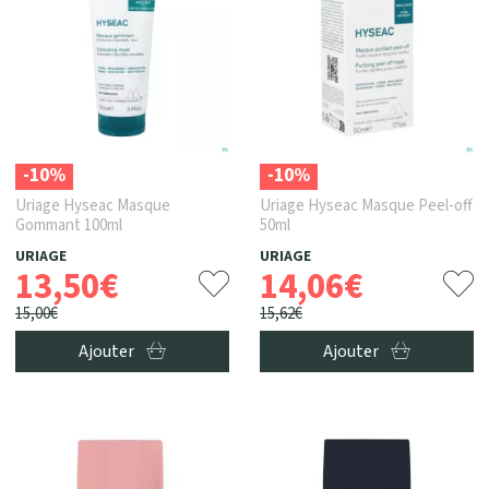
-10%
-10%
Uriage Hyseac Masque
Uriage Hyseac Masque Peel-off
Gommant 100ml
50ml
URIAGE
URIAGE
13
,
50
€
14
,
06
€
15
,
00
€
15
,
62
€
Ajouter
Ajouter