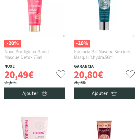
-20%
-20%
Nuxe Prodigieux Boost
Garancia Bal Masque Sorciers
Masque Detox 75ml
Masq. Lift.hydra.50ml
NUXE
GARANCIA
20
,
49
€
20
,
80
€
25
,
61
€
26
,
00
€
Ajouter
Ajouter