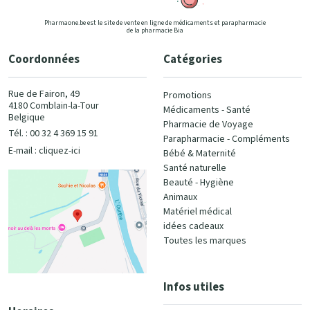
Pharmaone.be est le site de vente en ligne de médicaments et parapharmacie
de la pharmacie Bia
Coordonnées
Catégories
Rue de Fairon, 49
Promotions
4180 Comblain-la-Tour
Médicaments - Santé
Belgique
Pharmacie de Voyage
Tél. : 00 32 4 369 15 91
Parapharmacie - Compléments
E-mail :
cliquez-ici
Bébé & Maternité
Santé naturelle
Beauté - Hygiène
Animaux
Matériel médical
idées cadeaux
Toutes les marques
Infos utiles