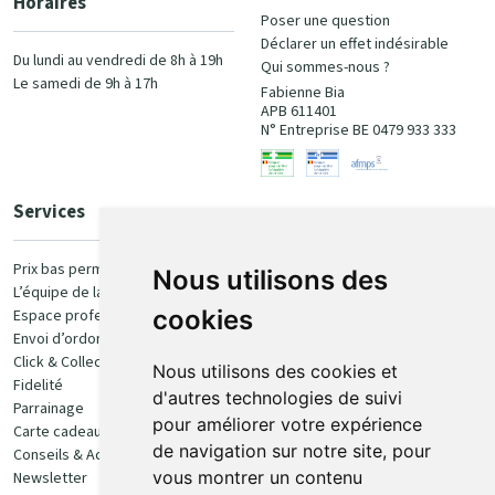
Horaires
Poser une question
Déclarer un effet indésirable
Du lundi au vendredi de 8h à 19h
Qui sommes-nous ?
Le samedi de 9h à 17h
Fabienne Bia
APB 611401
N° Entreprise BE 0479 933 333
Services
Paiement
Prix bas permanent
Nous utilisons des
L’équipe de la pharmacie
100% sécurisé
cookies
Espace professionnel
Envoi d’ordonnance
Click & Collect
Nous utilisons des cookies et
Fidelité
d'autres technologies de suivi
Parrainage
pour améliorer votre expérience
Carte cadeau
Retrait et livraison
de navigation sur notre site, pour
Conseils & Actualités
vous montrer un contenu
Newsletter