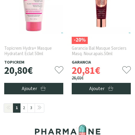
-20%
Topicrem Hydra+ Masque
Garancia Bal Masque Sorciers
Hydratant Eclat 50ml
Masq. Nour.apais.50ml
TOPICREM
GARANCIA
20
,
80
€
20
,
81
€
26
,
01
€
Ajouter
Ajouter
1
2
3