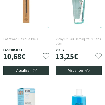
Lastswab Basique Bleu
Vichy Pt Eau Demaq. Yeux Sens.
50ml
LASTOBJECT
VICHY
10
,
68
€
13
,
25
€
Visualiser
Visualiser