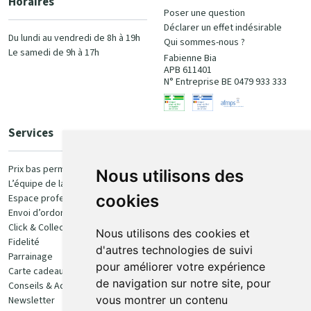
Horaires
Poser une question
Déclarer un effet indésirable
Du lundi au vendredi de 8h à 19h
Qui sommes-nous ?
Le samedi de 9h à 17h
Fabienne Bia
APB 611401
N° Entreprise BE 0479 933 333
Services
Paiement
Prix bas permanent
Nous utilisons des
L’équipe de la pharmacie
100% sécurisé
cookies
Espace professionnel
Envoi d’ordonnance
Click & Collect
Nous utilisons des cookies et
Fidelité
d'autres technologies de suivi
Parrainage
pour améliorer votre expérience
Carte cadeau
Retrait et livraison
de navigation sur notre site, pour
Conseils & Actualités
vous montrer un contenu
Newsletter