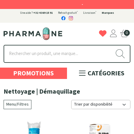
-
*
*
Une aide ?
+32 4 369 15 91
Retrait gratuit
Livraison
Marques
0
Pharmaone Votre pharmacie en ligne à votre service
PROMOTIONS
CATÉGORIES
Nettoyage | Démaquillage
Menu/Filtres