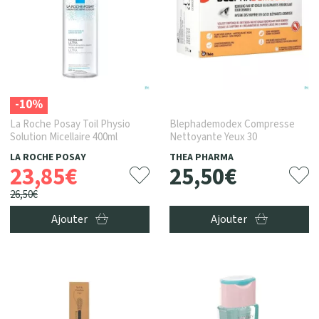
-10%
La Roche Posay Toil Physio
Blephademodex Compresse
Solution Micellaire 400ml
Nettoyante Yeux 30
LA ROCHE POSAY
THEA PHARMA
23
,
85
€
25
,
50
€
26
,
50
€
Ajouter
Ajouter