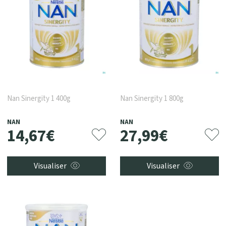
Nan Sinergity 1 400g
Nan Sinergity 1 800g
NAN
NAN
14
,
67
€
27
,
99
€
Visualiser
Visualiser