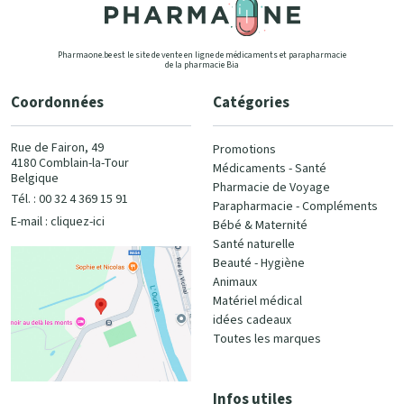
Pharmaone.be est le site de vente en ligne de médicaments et parapharmacie
de la pharmacie Bia
Coordonnées
Catégories
Rue de Fairon, 49
Promotions
4180 Comblain-la-Tour
Médicaments - Santé
Belgique
Pharmacie de Voyage
Tél. : 00 32 4 369 15 91
Parapharmacie - Compléments
E-mail :
cliquez-ici
Bébé & Maternité
Santé naturelle
Beauté - Hygiène
Animaux
Matériel médical
idées cadeaux
Toutes les marques
Infos utiles