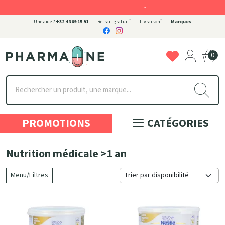
-
*
*
Une aide ?
+32 4 369 15 91
Retrait gratuit
Livraison
Marques
0
Pharmaone Votre pharmacie en ligne à votre service
PROMOTIONS
CATÉGORIES
Nutrition médicale >1 an
Menu/Filtres