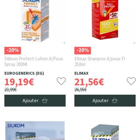
-20%
-20%
Silikom Protect Lotion A/Poux
Elimax Shampoo A/poux Fl
Spray 200Ml
250ml
EUROGENERICS (EG)
ELIMAX
19
,
19
€
21
,
56
€
23
,
99
€
26
,
95
€
Ajouter
Ajouter