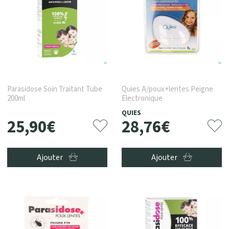
Parasidose Soin Traitant Tube
Quies A/poux+lentes Peigne
200ml
Electronique
QUIES
25
,
90
€
28
,
76
€
Ajouter
Ajouter