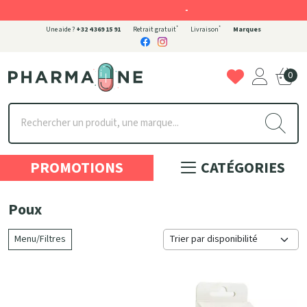
-
*
*
Une aide ?
+32 4 369 15 91
Retrait gratuit
Livraison
Marques
0
Pharmaone Votre pharmacie en ligne à votre service
PROMOTIONS
CATÉGORIES
Poux
Menu/Filtres