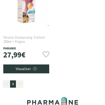
Paranix Shampooing Traitant
200ml + Peigne
PARANIX
27
,
99
€
Visualiser
1