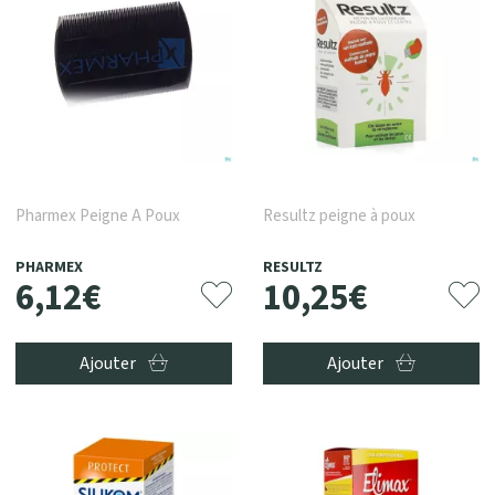
Pharmex Peigne A Poux
Resultz peigne à poux
PHARMEX
RESULTZ
6
,
12
€
10
,
25
€
Ajouter
Ajouter