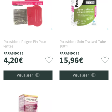
Parasidose Peigne Fin Poux-
Parasidose Soin Traitant Tube
lentes
100ml
PARASIDOSE
PARASIDOSE
4
,
20
€
15
,
96
€
Visualiser
Visualiser