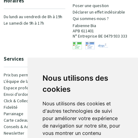
Horaires
Poser une question
Déclarer un effet indésirable
Du lundi au vendredi de 8h à 19h
Qui sommes-nous ?
Le samedi de 9h à 17h
Fabienne Bia
APB 611401
N° Entreprise BE 0479 933 333
Services
Paiement
Prix bas permanent
Nous utilisons des
L’équipe de la pharmacie
100% sécurisé
cookies
Espace professionnel
Envoi d’ordonnance
Click & Collect
Nous utilisons des cookies et
Fidelité
d'autres technologies de suivi
Parrainage
pour améliorer votre expérience
Carte cadeau
Retrait et livraison
de navigation sur notre site, pour
Conseils & Actualités
vous montrer un contenu
Newsletter