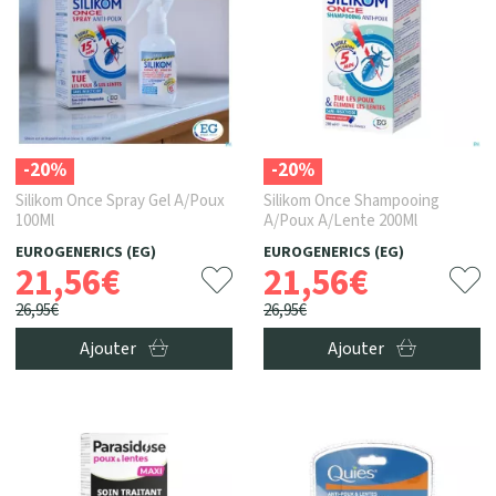
-20%
-20%
Silikom Once Spray Gel A/Poux
Silikom Once Shampooing
100Ml
A/Poux A/Lente 200Ml
EUROGENERICS (EG)
EUROGENERICS (EG)
21
,
56
€
21
,
56
€
26
,
95
€
26
,
95
€
Ajouter
Ajouter