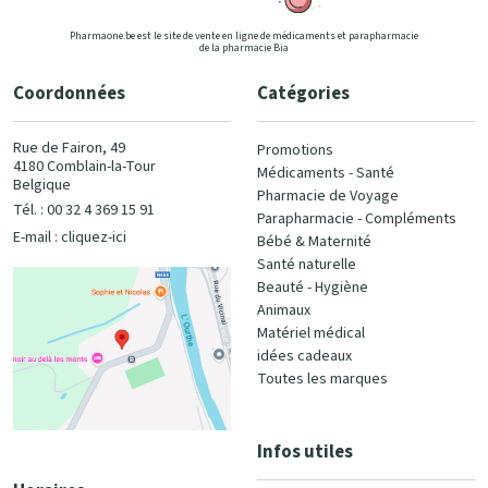
Pharmaone.be est le site de vente en ligne de médicaments et parapharmacie
de la pharmacie Bia
Coordonnées
Catégories
Rue de Fairon, 49
Promotions
4180 Comblain-la-Tour
Médicaments - Santé
Belgique
Pharmacie de Voyage
Tél. : 00 32 4 369 15 91
Parapharmacie - Compléments
E-mail :
cliquez-ici
Bébé & Maternité
Santé naturelle
Beauté - Hygiène
Animaux
Matériel médical
idées cadeaux
Toutes les marques
Infos utiles