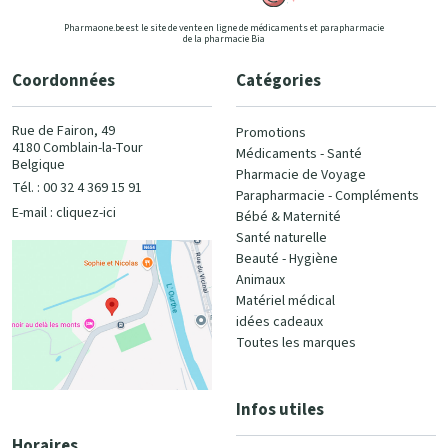
Pharmaone.be est le site de vente en ligne de médicaments et parapharmacie
de la pharmacie Bia
Coordonnées
Catégories
Rue de Fairon, 49
Promotions
4180 Comblain-la-Tour
Médicaments - Santé
Belgique
Pharmacie de Voyage
Tél. : 00 32 4 369 15 91
Parapharmacie - Compléments
E-mail :
cliquez-ici
Bébé & Maternité
Santé naturelle
Beauté - Hygiène
Animaux
Matériel médical
idées cadeaux
Toutes les marques
Infos utiles
Horaires