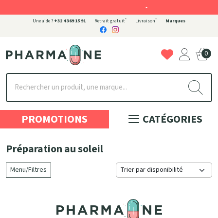
-
*
*
Une aide ?
+32 4 369 15 91
Retrait gratuit
Livraison
Marques
0
Pharmaone Votre pharmacie en ligne à votre service
PROMOTIONS
CATÉGORIES
Préparation au soleil
Menu/Filtres