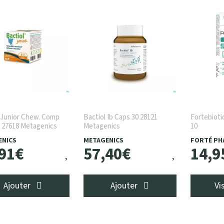
 Junior Chew. Comp
Bactiol Ib Caps 30 28121
Fortebioti
 27618 Metagenics
Metagenics
10
ENICS
METAGENICS
FORTÉ PH
91
€
57
,
40
€
14
,
9
Ajouter
Ajouter
Vi