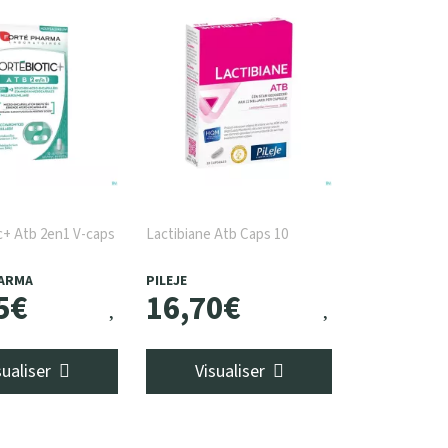
c+ Atb 2en1 V-caps
Lactibiane Atb Caps 10
ARMA
PILEJE
5
€
16
,
70
€
sualiser
Visualiser