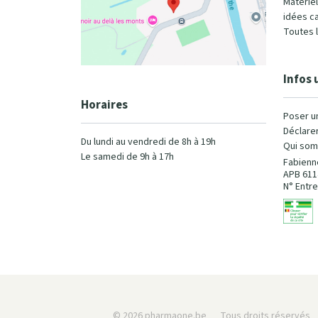
Matérie
idées c
Toutes 
Infos 
Horaires
Poser u
Déclarer
Du lundi au vendredi de 8h à 19h
Qui som
Le samedi de 9h à 17h
Fabienn
APB 611
N° Entre
© 2026 pharmaone.be
Tous droits réservés