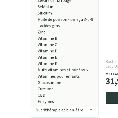
Levure de riz rouge
Sélénium
Silicium
Huile de poisson - omega 3-6-9
- acides gras
Zinc
Vitamine B
Vitamine C
Vitamine D
Vitamine E
Bactiol
Vitamine K
Croq 60
Multi vitamines et minéraux
METAG
Vitamines pour enfants
31
,
Glucosamine
Curcuma
CBD
Enzymes
Nutrithérapie et bien-être