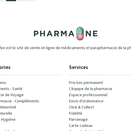
e est le site de vente en ligne de médicaments et parapharmacie de la p
ories
Services
ons
Prix bas permanent
ents - Santé
L’équipe de la pharmacie
ie de Voyage
Espace professionnel
rmacie - Compléments
Envoi d’ordonnance
Maternité
Click & Collect
turelle
Fidelité
- Hygiène
Parrainage
Carte cadeau