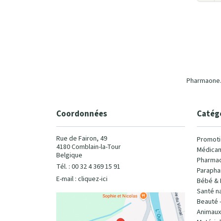
Pharmaone.b
Coordonnées
Catég
Rue de Fairon, 49
Promoti
4180 Comblain-la-Tour
Médicam
Belgique
Pharmac
Tél. : 00 32 4 369 15 91
Parapha
E-mail :
cliquez-ici
Bébé & 
Santé na
Beauté 
Animaux