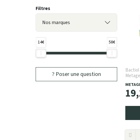
Filtres
Nos marques
14€
58€
Bactiol
Poser une question
Metage
METAG
19
,