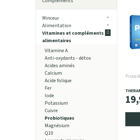
Compléments
Minceur
Alimentation
Vitamines et compléments
alimentaires
Vitamine A
Anti-oxydants - détox
Acides aminés
Calcium
Prolard
Acide folique
Fer
THERA
19
,
Iode
Potassium
Cuivre
Probiotiques
Magnésium
Q10