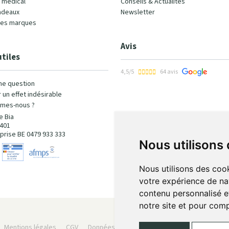
l médical
Conseils & Actualités
adeaux
Newsletter
les marques
Avis
utiles
4,5/5
64 avis
ne question
 un effet indésirable
mes-nous ?
e Bia
401
prise BE 0479 933 333
Nous utilisons
Nous utilisons des cook
votre expérience de na
contenu personnalisé et
notre site et pour com
Mentions légales
CGV
Données personnelles
Cookies
Préféren