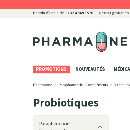
Besoin d’une aide ?
+32 4 369 15 91
Retrait gratuit en
Pharmaone Votre pharmacie en ligne à votre servi
PROMOTIONS
NOUVEAUTÉS
MÉDICA
Pharmaone
Parapharmacie - Compléments
Vitamines
Probiotiques
Parapharmacie -