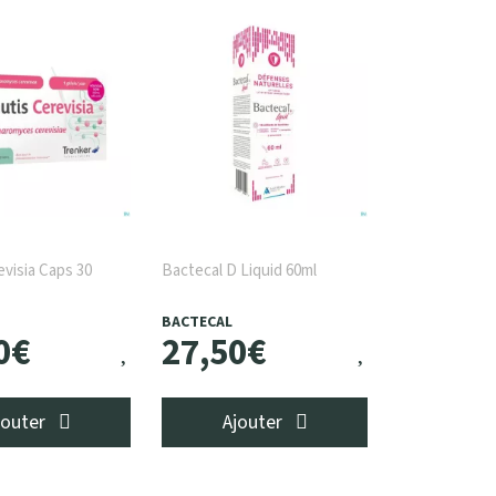
evisia Caps 30
Bactecal D Liquid 60ml
BACTECAL
0
€
27
,
50
€
jouter
Ajouter