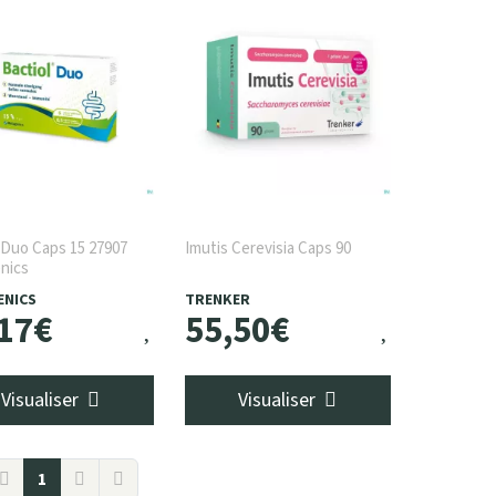
 Duo Caps 15 27907
Imutis Cerevisia Caps 90
nics
ENICS
TRENKER
17
€
55
,
50
€
Visualiser
Visualiser
1