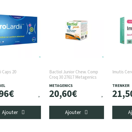
ii Caps 20
Bactiol Junior Chew. Comp
Imutis Cer
Croq 30 27617 Metagenics
BEL
METAGENICS
TRENKER
96
€
20
,
60
€
21
,
5
Ajouter
Ajouter
A