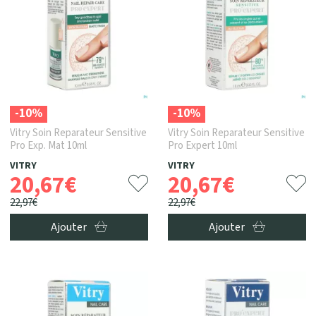
-10%
-10%
Vitry Soin Reparateur Sensitive
Vitry Soin Reparateur Sensitive
Pro Exp. Mat 10ml
Pro Expert 10ml
VITRY
VITRY
20
,
67
€
20
,
67
€
22
,
97
€
22
,
97
€
Ajouter
Ajouter