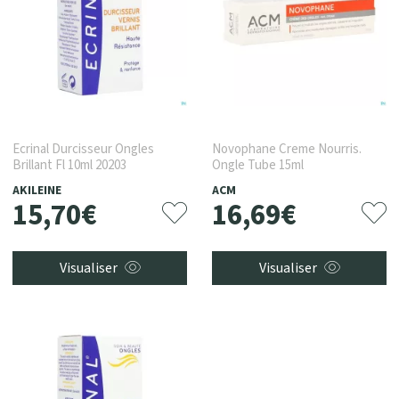
Ecrinal Durcisseur Ongles
Novophane Creme Nourris.
Brillant Fl 10ml 20203
Ongle Tube 15ml
AKILEINE
ACM
15
,
70
€
16
,
69
€
Visualiser
Visualiser