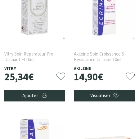
Vitry Soin Reparateur Pro
Akileine Soin Croissance &
Diamant Fl 10ml
Resistance Cr Tube 10ml
VITRY
AKILEINE
25
,
34
€
14
,
90
€
Ajouter
Visualiser