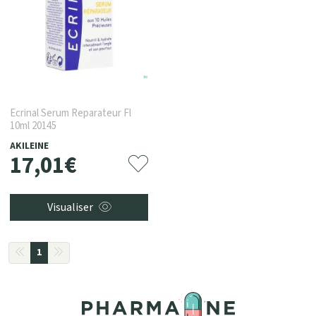
Ecrinal Serum Reparateur Fl
10ml 20145
AKILEINE
17
,
01
€
Visualiser
1