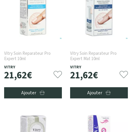
Vitry Soin Reparateur Pro
Vitry Soin Reparateur Pro
Expert 10ml
Expert Mat 10ml
VITRY
VITRY
21
,
62
€
21
,
62
€
Ajouter
Ajouter