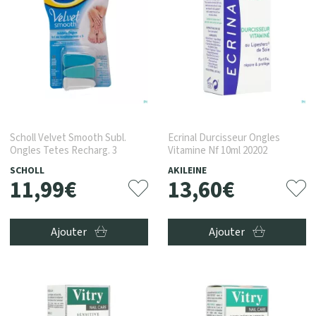
Scholl Velvet Smooth Subl.
Ecrinal Durcisseur Ongles
Ongles Tetes Recharg. 3
Vitamine Nf 10ml 20202
SCHOLL
AKILEINE
11
,
99
€
13
,
60
€
Ajouter
Ajouter