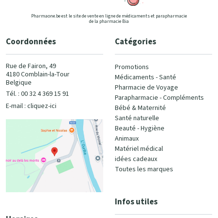
Pharmaone.be est le site de vente en ligne de médicaments et parapharmacie
de la pharmacie Bia
Coordonnées
Catégories
Rue de Fairon, 49
Promotions
4180 Comblain-la-Tour
Médicaments - Santé
Belgique
Pharmacie de Voyage
Tél. : 00 32 4 369 15 91
Parapharmacie - Compléments
E-mail :
cliquez-ici
Bébé & Maternité
Santé naturelle
Beauté - Hygiène
Animaux
Matériel médical
idées cadeaux
Toutes les marques
Infos utiles