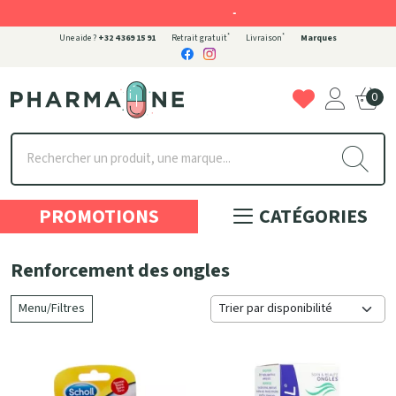
-
*
*
Une aide ?
+32 4 369 15 91
Retrait gratuit
Livraison
Marques
0
Pharmaone Votre pharmacie en ligne à votre service
PROMOTIONS
CATÉGORIES
Renforcement des ongles
Menu/Filtres