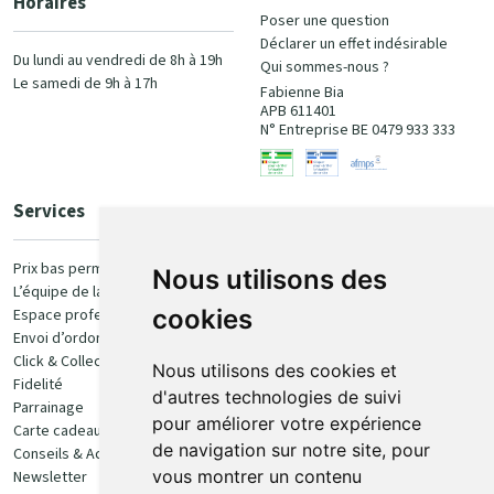
Horaires
Poser une question
Déclarer un effet indésirable
Du lundi au vendredi de 8h à 19h
Qui sommes-nous ?
Le samedi de 9h à 17h
Fabienne Bia
APB 611401
N° Entreprise BE 0479 933 333
Services
Paiement
Prix bas permanent
Nous utilisons des
L’équipe de la pharmacie
100% sécurisé
cookies
Espace professionnel
Envoi d’ordonnance
Click & Collect
Nous utilisons des cookies et
Fidelité
d'autres technologies de suivi
Parrainage
pour améliorer votre expérience
Carte cadeau
Retrait et livraison
de navigation sur notre site, pour
Conseils & Actualités
vous montrer un contenu
Newsletter