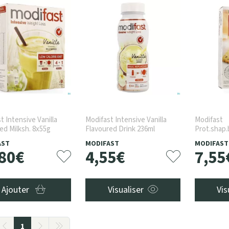
t Intensive Vanilla
Modifast Intensive Vanilla
Modifast
ed Milksh. 8x55g
Flavoured Drink 236ml
Prot.shap.
Cfr271204
AST
MODIFAST
MODIFAST
80
€
4
,
55
€
7
,
55
Ajouter
Visualiser
Vis
1