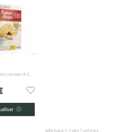
bisc.cer.pep.ch.200g
0
€
ualiser
Affichage 1-7 des 7 articles