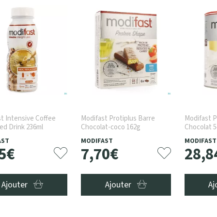
t Intensive Coffee
Modifast Protiplus Barre
Modifast P
ed Drink 236ml
Chocolat-coco 162g
Chocolat 
AST
MODIFAST
MODIFAST
5
€
7
,
70
€
28
,
8
Ajouter
Ajouter
Aj