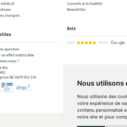
l médical
Conseils & Actualités
adeaux
Newsletter
les marques
Avis
utiles
4,5/5
64 avis
ne question
 un effet indésirable
mes-nous ?
e Bia
401
prise BE 0479 933 333
Nous utilisons
Nous utilisons des cook
votre expérience de na
contenu personnalisé et
notre site et pour com