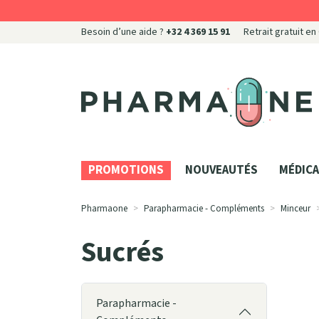
Besoin d’une aide ?
+32 4 369 15 91
Retrait gratuit en
Pharmaone Votre pharmacie en ligne à votre servi
PROMOTIONS
NOUVEAUTÉS
MÉDICA
Pharmaone
Parapharmacie - Compléments
Minceur
Sucrés
Parapharmacie -