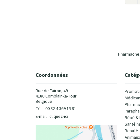
Pharmaone.b
Coordonnées
Catég
Rue de Fairon, 49
Promoti
4180 Comblain-la-Tour
Médicam
Belgique
Pharmac
Tél. : 00 32 4 369 15 91
Parapha
E-mail :
cliquez-ici
Bébé & 
Santé na
Beauté 
Animaux