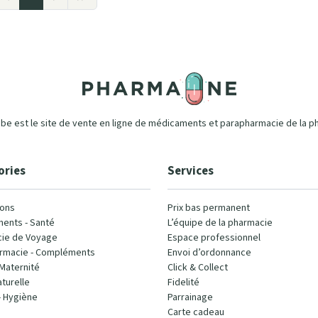
e est le site de vente en ligne de médicaments et parapharmacie de la p
ories
Services
ons
Prix bas permanent
ents - Santé
L’équipe de la pharmacie
ie de Voyage
Espace professionnel
rmacie - Compléments
Envoi d’ordonnance
Maternité
Click & Collect
turelle
Fidelité
- Hygiène
Parrainage
Carte cadeau