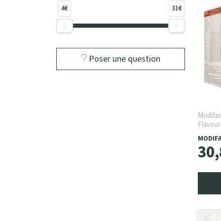
4€
31€
Poser une question
Modifas
Flavour
MODIF
30
,