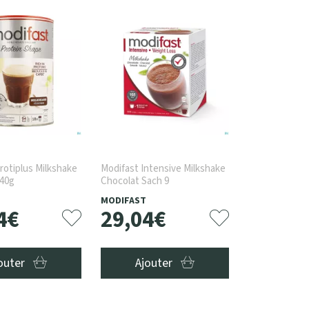
rotiplus Milkshake
Modifast Intensive Milkshake
540g
Chocolat Sach 9
MODIFAST
4
€
29
,
04
€
outer
Ajouter